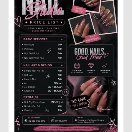
dig...
Anggota Karang Taruna Urunan Demi
Nobar Indonesia Lawan Vietnam
Pertandingan sepakbola antara Tim
Indonesia dan Vietnam tidak dilewatkan
begitu saha oleh penggemar bola, termasuk karang
taruna bahkan mere...
Santri Milenial Siap Sukseskan Program
PTSL
Bupati Jember Gus Fawait bangga di
Jember kini memiliki organisasi santri
milenial, sehingga bisa turut membantu program
pembangunan daerah....
Menko Zulhas Wajibkan Program Makan
Bergizi Gratis Menyerap Bahan Pangan