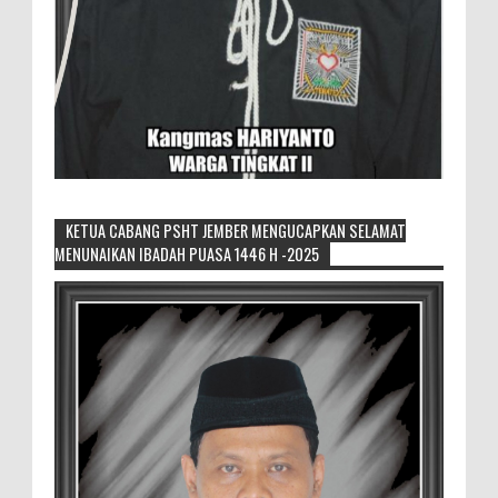
KETUA CABANG PSHT JEMBER MENGUCAPKAN SELAMAT
MENUNAIKAN IBADAH PUASA 1446 H -2025
Sikapi Overproduksi Panen Selada, Petani
Muda Hidroponik Ikuti Pelatihan
Manajemen Budidaya dan Tata Kelola
Pasar
Setelah Pelatihan Diwilayah Ambulu Foto Bersama
MEMOPOS.co.id, Jember - Trend pertanian urban saat ini
menjadi pilihan generasi muda untuk ...
Sambut penilaian Akreditasi