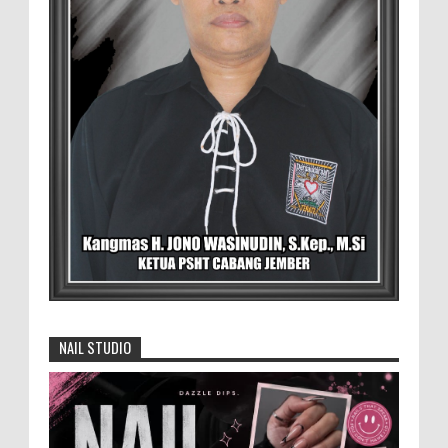
RSD.dr.Soebandi Bagikan Sembako Kepada
Warga Sekitar
Suasana ceriah terlihat di raut keluarga
besar RSD.dr.Soebandi Jember saat melakukan kegiatan
rutin senam pagi, setelah senam dilanjutkan pe...
Pemilik Lahan Safi'i Dilaporkan Pencurian
dan Pengrusakan
Didampingi Kuasa Hukum Safi'i Datangi
Polres Jember MEMOPOS.vo.id, Jember -
Safi'i (76) warga Kreyongan, Kelurahan Patrang,
Kabupat...
4.000 Petani Hutan Blora Bakal
Digelontor Bantuan CSR Jumbo dan Bibit
NAIL STUDIO
Ternak Gratis ‎
‎BLORA – Wakil Bupati Blora Hj. Sri
Setyorini menghadiri Rapat Anggota Tahunan (RAT)
Kelompok Tani Hutan (KTH) Masjid Baitur Mulyo yang