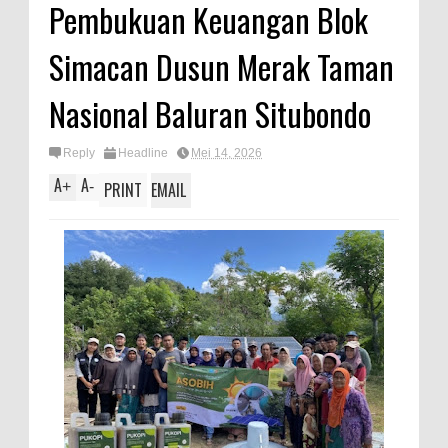
Pembukuan Keuangan Blok
Simacan Dusun Merak Taman
Nasional Baluran Situbondo
Reply
Headline
Mei 14, 2026
A
A
+
-
PRINT
EMAIL