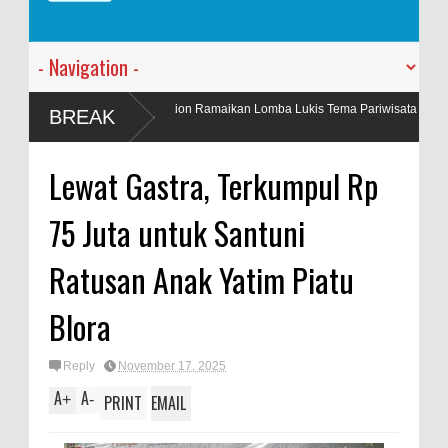
 Production Ramaikan Lomba Lukis Tema Pariwisata Se
Penyalahgun
BREAK
Berkas
Lewat Gastra, Terkumpul Rp
75 Juta untuk Santuni
Ratusan Anak Yatim Piatu
Blora
Reply
November 17, 2025
A
A
+
-
PRINT
EMAIL