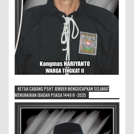
KETUA CABANG PSHT JEMBER MENGUCAPKAN SELAMAT
MENUNAIKAN IBADAH PUASA 1446 H -2025
Generasi Kedua Pertahankan Grup
Keroncong Agar Tetap Eksis
Grup Keroncong Setia Kawan dari Jember,
ikut memeriahkan panggung JFC
Exhibition di Alun-Alun Jember beberapa waktu lalu.
MEMOPOS.co.id, Jem...