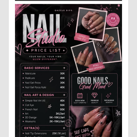
Jajaran Dewan Pengurus DPC Kabupaten
Jember 2025-2031, saat foto bersama
usai acara pelantikan di Gedung Jember Nusantara,
Selasa 28 Juli 2...
Dukung Pariwisata Polres Magetan Turut
Ambil Bagian Trail Run Ring of Lawu 2026
Istimewa MEMOPOS.co.id, Magetan -!
Kapolres Magetan AKBP Dr. Raden Erik
Bangun Prakasa, S.H., S.I.K., M.M., turut ambil bagian
dalam ajang b...
Anggota Karang Taruna Urunan Demi
Nobar Indonesia Lawan Vietnam
Pertandingan sepakbola antara Tim
Indonesia dan Vietnam tidak dilewatkan
begitu saha oleh penggemar bola, termasuk karang
taruna bahkan mere...