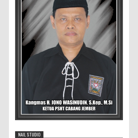
Duta GenRe Blora 2026 Siap Untuk
Menjadi Agen Perubahan
BLORA — Rizky Akbar Putra Basyari dari
PIK-R Gemilang SMA Negeri 1 Blora dan
Salsabila Hidayatul Kamilah dari PIK-R Tunas Cahaya
Kecamatan B...
Menko Zulhas Wajibkan Program Makan
Bergizi Gratis Menyerap Bahan Pangan
dari Desa
BLORA - Menteri Koordinator Bidang
Pangan RI Zulkifli Hasan menegaskan bahwa Satuan
Pelayanan Pemenuhan Gizi (SPPG) pelaksana Program
Makan ...
David Iswanto Jabat Ketua Gradasi
Kabupaten Jember 2026-2031
NAIL STUDIO