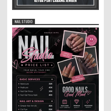
Kabupat...
4.000 Petani Hutan Blora Bakal
Digelontor Bantuan CSR Jumbo dan Bibit
NAIL STUDIO
Ternak Gratis ‎
‎BLORA – Wakil Bupati Blora Hj. Sri
Setyorini menghadiri Rapat Anggota Tahunan (RAT)
Kelompok Tani Hutan (KTH) Masjid Baitur Mulyo yang
dig...
Anggota Karang Taruna Urunan Demi
Nobar Indonesia Lawan Vietnam
Pertandingan sepakbola antara Tim
Indonesia dan Vietnam tidak dilewatkan
begitu saha oleh penggemar bola, termasuk karang
taruna bahkan mere...
Santri Milenial Siap Sukseskan Program
PTSL