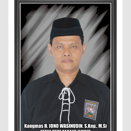
Manajemen Budidaya dan Tata Kelola
Pasar
Setelah Pelatihan Diwilayah Ambulu Foto Bersama
MEMOPOS.co.id, Jember - Trend pertanian urban saat ini
menjadi pilihan generasi muda untuk ...
Sambut penilaian Akreditasi
RSD.dr.Soebandi Bagikan Sembako Kepada
Warga Sekitar
Suasana ceriah terlihat di raut keluarga
besar RSD.dr.Soebandi Jember saat melakukan kegiatan
rutin senam pagi, setelah senam dilanjutkan pe...
Pemilik Lahan Safi'i Dilaporkan Pencurian
dan Pengrusakan
Didampingi Kuasa Hukum Safi'i Datangi
Polres Jember MEMOPOS.vo.id, Jember -
Safi'i (76) warga Kreyongan, Kelurahan Patrang,