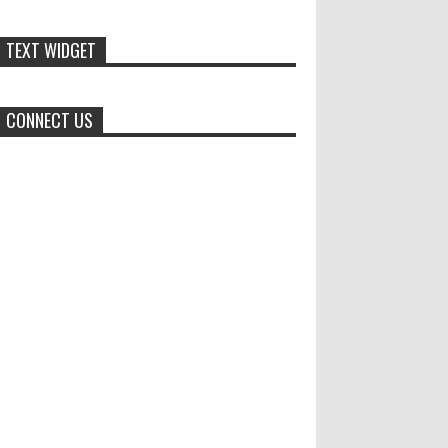
Dari SiLPA Rp90 Miliar hingga
TEXT WIDGET
Masalah Air Bersih, Bupati Blora
Beberkan Solusi di Paripurna
DPRD
CONNECT US
BLORA – Suasana berbeda mewarnai Rapat
Paripurna DPRD Kabupaten Blora, Selasa
(28/7/2026). Di sela penyampaian pandangan
umum fraksi-fraks...
Santri Milenial Siap Sukseskan
Program PTSL
Bupati Jember Gus Fawait bangga
di Jember kini memiliki
organisasi santri milenial, sehingga bisa turut
membantu program pembangunan daerah....
Kapolres Sukabumi Mengajak