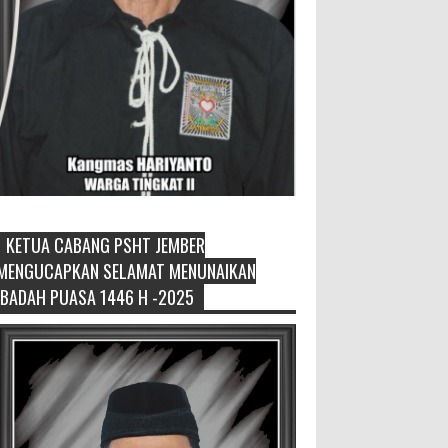
KETUA CABANG PSHT JEMBER
Generasi Kedua Pertahankan Grup
MENGUCAPKAN SELAMAT MENUNAIKAN
Keroncong Agar Tetap Eksis
IBADAH PUASA 1446 H -2025
Grup Keroncong Setia Kawan dari
Jember, ikut memeriahkan
panggung JFC Exhibition di Alun-Alun Jember
beberapa waktu lalu. MEMOPOS.co.id, Jem...
Duta GenRe Blora 2026 Siap