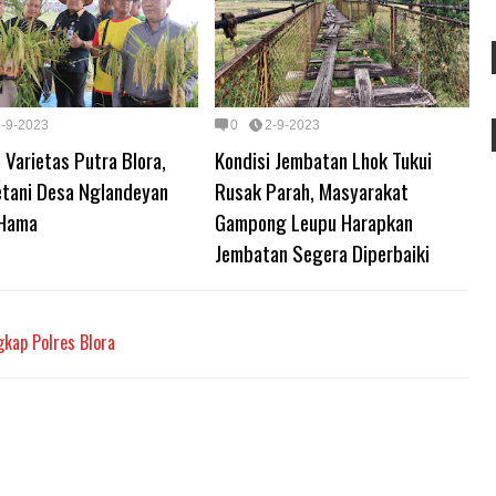
2-9-2023
0
2-9-2023
Varietas Putra Blora,
Kondisi Jembatan Lhok Tukui
etani Desa Nglandeyan
Rusak Parah, Masyarakat
Hama
Gampong Leupu Harapkan
Jembatan Segera Diperbaiki
gkap Polres Blora