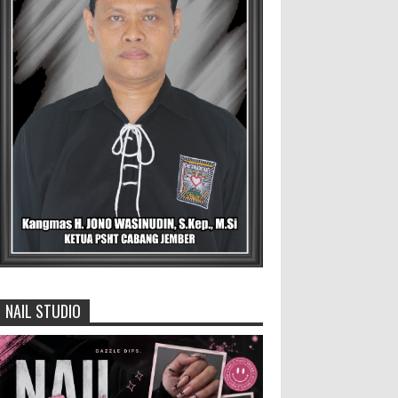
Untuk Menjadi Agen Perubahan
BLORA — Rizky Akbar Putra
Basyari dari PIK-R Gemilang SMA
Negeri 1 Blora dan Salsabila Hidayatul Kamilah
dari PIK-R Tunas Cahaya Kecamatan B...
Menko Zulhas Wajibkan Program
Makan Bergizi Gratis Menyerap
Bahan Pangan dari Desa
BLORA - Menteri Koordinator
Bidang Pangan RI Zulkifli Hasan menegaskan
bahwa Satuan Pelayanan Pemenuhan Gizi (SPPG)
pelaksana Program Makan ...
NAIL STUDIO
David Iswanto Jabat Ketua
Gradasi Kabupaten Jember 2026-
2031
Jajaran Dewan Pengurus DPC