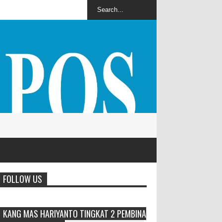
Anggota Karang Taruna Urunan 
Vietnam
FOLLOW US
KANG MAS HARIYANTO TINGKAT 2 PEMBINA