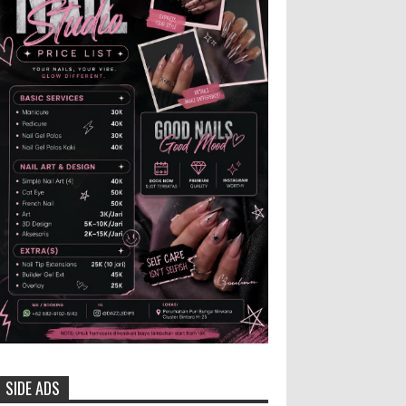
Kabupaten Jember 2025-2031, saat foto
bersama usai acara pelantikan di Gedung
Jember Nusantara, Selasa 28 Juli 2...
Anggota Karang Taruna Urunan
Demi Nobar Indonesia Lawan
Vietnam
Pertandingan sepakbola antara
Tim Indonesia dan Vietnam tidak dilewatkan
begitu saha oleh penggemar bola, termasuk
karang taruna bahkan mere...
Dukung Pariwisata Polres
Magetan Turut Ambil Bagian Trail
Run Ring of Lawu 2026
Istimewa MEMOPOS.co.id,
Magetan -! Kapolres Magetan AKBP Dr. Raden
Erik Bangun Prakasa, S.H., S.I.K., M.M., turut
SIDE ADS
ambil bagian dalam ajang b...