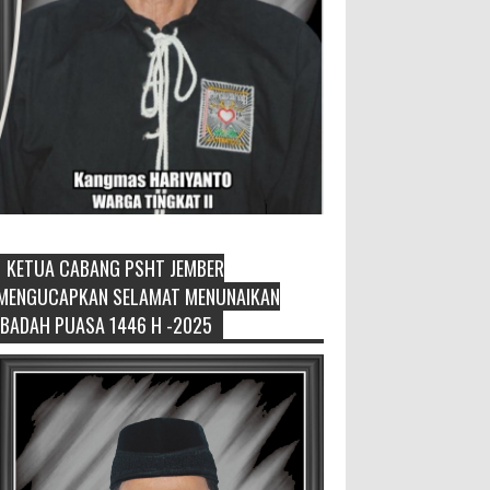
KETUA CABANG PSHT JEMBER
Generasi Kedua Pertahankan Grup
MENGUCAPKAN SELAMAT MENUNAIKAN
Keroncong Agar Tetap Eksis
IBADAH PUASA 1446 H -2025
Grup Keroncong Setia Kawan dari
Jember, ikut memeriahkan
panggung JFC Exhibition di Alun-Alun Jember
beberapa waktu lalu. MEMOPOS.co.id, Jem...
Duta GenRe Blora 2026 Siap