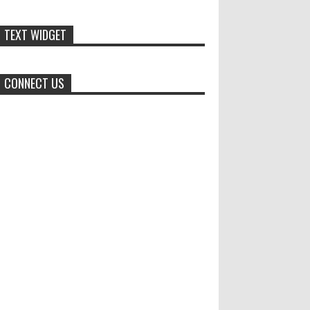
Dari SiLPA Rp90 Miliar hingga
TEXT WIDGET
Masalah Air Bersih, Bupati Blora
Beberkan Solusi di Paripurna
DPRD
CONNECT US
BLORA – Suasana berbeda mewarnai Rapat
Paripurna DPRD Kabupaten Blora, Selasa
(28/7/2026). Di sela penyampaian pandangan
umum fraksi-fraks...
Santri Milenial Siap Sukseskan
Program PTSL
Bupati Jember Gus Fawait bangga
di Jember kini memiliki
organisasi santri milenial, sehingga bisa turut
membantu program pembangunan daerah....
Kapolres Sukabumi Mengajak