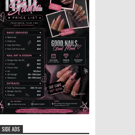
Kabupaten Jember 2025-2031, saat foto
bersama usai acara pelantikan di Gedung
Jember Nusantara, Selasa 28 Juli 2...
Anggota Karang Taruna Urunan
Demi Nobar Indonesia Lawan
Vietnam
Pertandingan sepakbola antara
Tim Indonesia dan Vietnam tidak dilewatkan
begitu saha oleh penggemar bola, termasuk
karang taruna bahkan mere...
Dukung Pariwisata Polres
Magetan Turut Ambil Bagian Trail
Run Ring of Lawu 2026
Istimewa MEMOPOS.co.id,
Magetan -! Kapolres Magetan AKBP Dr. Raden
Erik Bangun Prakasa, S.H., S.I.K., M.M., turut
SIDE ADS
ambil bagian dalam ajang b...