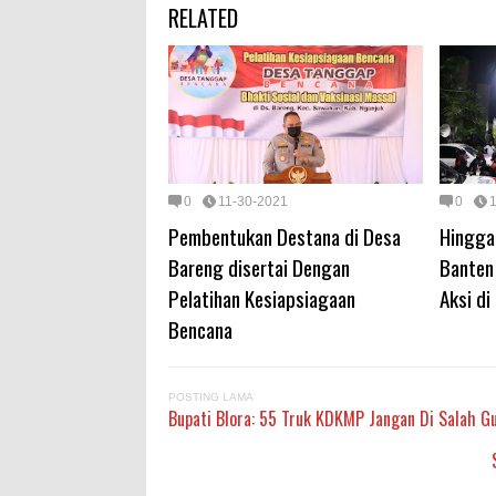
RELATED
0
11-30-2021
0
Pembentukan Destana di Desa
Hingga
Bareng disertai Dengan
Banten
Pelatihan Kesiapsiagaan
Aksi d
Bencana
POSTING LAMA
Bupati Blora: 55 Truk KDKMP Jangan Di Salah G