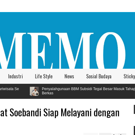
Industri
Life Style
News
Sosial Budaya
Sticky
nyalahgunaan BBM Subsidi Tegal Besar Masuk Tahap Kejaksaan, Polres Jember
rkas
at Soebandi Siap Melayani dengan