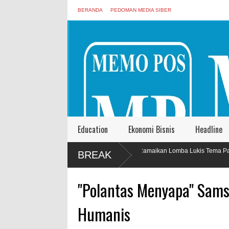
BERANDA
PEDOMAN MEDIA SIBER
Education
Ekonomi Bisnis
Headline
Barong Art Production Ramaikan Lomba Lukis Tema Pariwisata Se
Pe
BREAK
Be
"Polantas Menyapa" Sams
Humanis