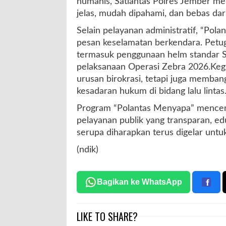
humanis, Satlantas Polres Jember m
jelas, mudah dipahami, dan bebas dar
Selain pelayanan administratif, “Po
pesan keselamatan berkendara. Petuga
termasuk penggunaan helm standar SN
pelaksanaan Operasi Zebra 2026.Kegi
urusan birokrasi, tetapi juga memba
kesadaran hukum di bidang lalu lintas
Program “Polantas Menyapa” mencer
pelayanan publik yang transparan, edu
serupa diharapkan terus digelar un
(ndik)
Bagikan ke WhatsApp
LIKE TO SHARE?