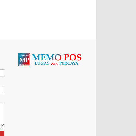
Stackholder Terkait Untuk
Berkomitmen Mencegah
Kekerasan Terhadap Anak
Sumber:Humas Polres Sukabumi Editor:Mail
MEMOPOS.co.id, Sukabumi - Polres Sukabumi
melakukan diskusi dan coffe morning bersama
pemerintah d...
Pucuk Pimpinan Polres Blora
Berganti, AKBP Inggal Widya
Perdana Resmi Sambut Tugas
Lewat Farewell Parade
BLORA– Kepolisian Resor (Polres) Blora
menggelar tradisi penyambutan dan pelepasan
(Welcome and Farewell Parade) bagi pimpinan
baru dan lama...