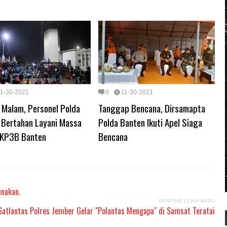
11-30-2021
0
11-30-2021
 Malam, Personel Polda
Tanggap Bencana, Dirsamapta
 Bertahan Layani Massa
Polda Banten Ikuti Apel Siaga
i KP3B Banten
Bencana
unakan.
POSTING LEBIH BARU
Satlantas Polres Jember Gelar "Polantas Mengapa" di Samsat Teratai