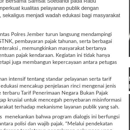
tor Bersama Samsat Soebandi pada Rabu
memperkuat kualitas pelayanan publik dengan
, sekaligus menjadi wadah edukasi bagi masyarakat
lantas Polres Jember turun langsung mendampingi
TNK, pembayaran pajak tahunan, serta berbagai
 interaksi , memungkinkan masyarakat bertanya
ntuan pajak kendaraan. Kegiatan ini tidak hanya
tetapi juga membangun kepercayaan antara petugas
 intensif tentang standar pelayanan serta tarif
 edukasi mencakup penjelasan rinci mengenai jenis
te terbaru Tarif Penerimaan Negara Bukan Pajak
ggap krusial untuk mencegah penyebaran misinformasi
akat terhadap mekanisme layanan publik yang sah.
s menekankan bahwa program dialogis ini berfungsi
ntara polisi dan wajib pajak. “Melalui pendekatan