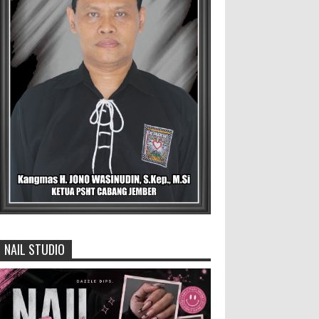
Untuk Menjadi Agen Perubahan
BLORA — Rizky Akbar Putra
Basyari dari PIK-R Gemilang SMA
Negeri 1 Blora dan Salsabila Hidayatul Kamilah
dari PIK-R Tunas Cahaya Kecamatan B...
Menko Zulhas Wajibkan Program
Makan Bergizi Gratis Menyerap
Bahan Pangan dari Desa
BLORA - Menteri Koordinator
Bidang Pangan RI Zulkifli Hasan menegaskan
bahwa Satuan Pelayanan Pemenuhan Gizi (SPPG)
pelaksana Program Makan ...
NAIL STUDIO
David Iswanto Jabat Ketua
Gradasi Kabupaten Jember 2026-
2031
Jajaran Dewan Pengurus DPC