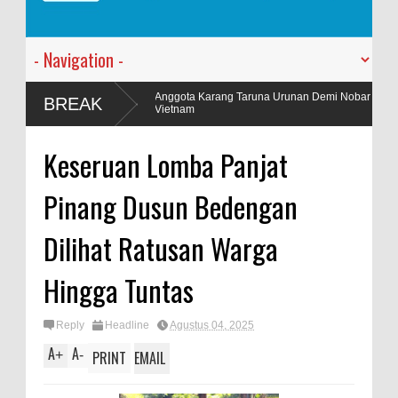
Anggota Karang Taruna Urunan Demi Nobar Indonesia Lawan
BREAK
Vietnam
Kapolres Jember AKBP Bobby Didampingi Wakapolres Jember Melaksa
Keseruan Lomba Panjat
Kodim 0824
Pinang Dusun Bedengan
Dilihat Ratusan Warga
Hingga Tuntas
Reply
Headline
Agustus 04, 2025
A
A
+
-
PRINT
EMAIL