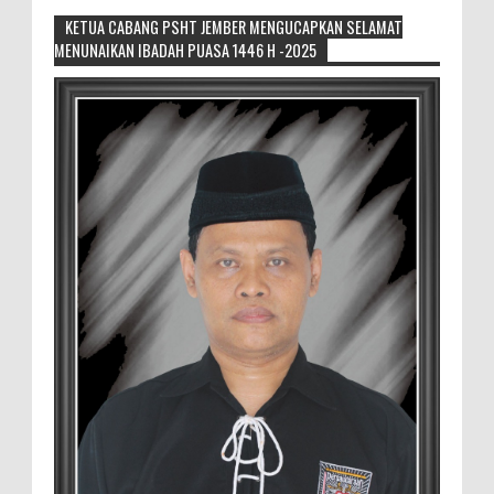
KETUA CABANG PSHT JEMBER MENGUCAPKAN SELAMAT
MENUNAIKAN IBADAH PUASA 1446 H -2025
Generasi Kedua Pertahankan Grup
Keroncong Agar Tetap Eksis
Grup Keroncong Setia Kawan dari Jember,
ikut memeriahkan panggung JFC
Exhibition di Alun-Alun Jember beberapa waktu lalu.
MEMOPOS.co.id, Jem...
Duta GenRe Blora 2026 Siap Untuk
Menjadi Agen Perubahan
BLORA — Rizky Akbar Putra Basyari dari
PIK-R Gemilang SMA Negeri 1 Blora dan
Salsabila Hidayatul Kamilah dari PIK-R Tunas Cahaya
Kecamatan B...
Menko Zulhas Wajibkan Program Makan
Bergizi Gratis Menyerap Bahan Pangan
dari Desa