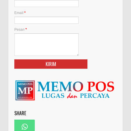
Email
*
Pesan
*
SHARE