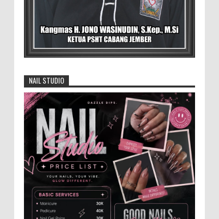
BLORA - Menteri Koordinator Bidang
Pangan RI Zulkifli Hasan menegaskan bahwa Satuan
Pelayanan Pemenuhan Gizi (SPPG) pelaksana Program
Makan ...
David Iswanto Jabat Ketua Gradasi
Kabupaten Jember 2026-2031
NAIL STUDIO
Jajaran Dewan Pengurus DPC Kabupaten
Jember 2025-2031, saat foto bersama
usai acara pelantikan di Gedung Jember Nusantara,
Selasa 28 Juli 2...
Anggota Karang Taruna Urunan Demi
Nobar Indonesia Lawan Vietnam
Pertandingan sepakbola antara Tim
Indonesia dan Vietnam tidak dilewatkan
begitu saha oleh penggemar bola, termasuk karang
taruna bahkan mere...