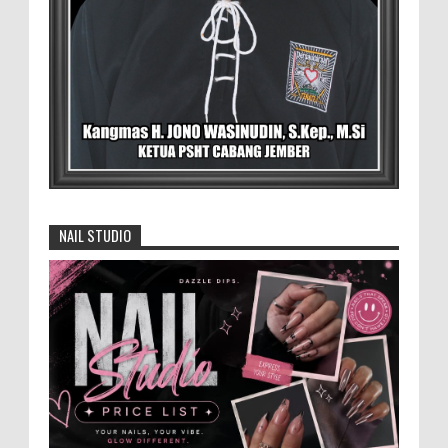
Anggota Karang Taruna Urunan Demi
Nobar Indonesia Lawan Vietnam
Pertandingan sepakbola antara Tim
Indonesia dan Vietnam tidak dilewatkan
begitu saha oleh penggemar bola, termasuk karang
taruna bahkan mere...
Menko Zulhas Wajibkan Program Makan
Bergizi Gratis Menyerap Bahan Pangan
NAIL STUDIO
dari Desa
BLORA - Menteri Koordinator Bidang
Pangan RI Zulkifli Hasan menegaskan bahwa Satuan
Pelayanan Pemenuhan Gizi (SPPG) pelaksana Program
Makan ...
Pemilik Lahan Safi'i Dilaporkan Pencurian
dan Pengrusakan