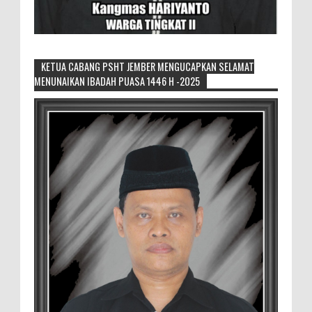
KETUA CABANG PSHT JEMBER MENGUCAPKAN SELAMAT
MENUNAIKAN IBADAH PUASA 1446 H -2025
David Iswanto Jabat Ketua Gradasi
Kabupaten Jember 2026-2031
Jajaran Dewan Pengurus DPC Kabupaten
Jember 2025-2031, saat foto bersama
usai acara pelantikan di Gedung Jember Nusantara,
Selasa 28 Juli 2...
4.000 Petani Hutan Blora Bakal
Digelontor Bantuan CSR Jumbo dan Bibit
Ternak Gratis ‎
‎BLORA – Wakil Bupati Blora Hj. Sri
Setyorini menghadiri Rapat Anggota Tahunan (RAT)
Kelompok Tani Hutan (KTH) Masjid Baitur Mulyo yang
dig...