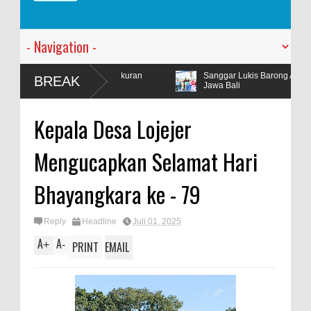
adakan Tasyakuran
Sanggar Lukis Barong Art Production Ramaika
BREAK
Jawa Bali
Kepala Desa Lojejer
Mengucapkan Selamat Hari
Bhayangkara ke - 79
Reply
Headline
Juli 01, 2025
A
A
+
-
PRINT
EMAIL