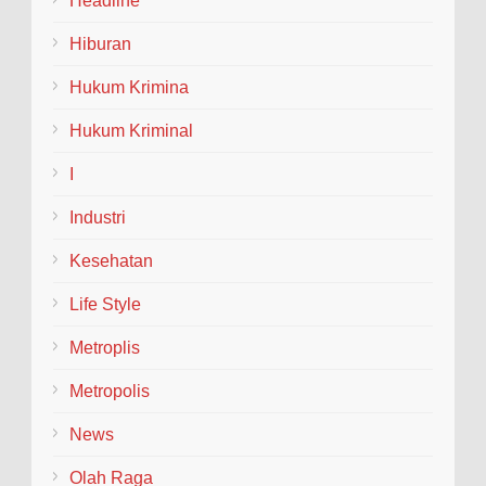
Headline
Jember kini memiliki organisasi santri
milenial, sehingga bisa turut membantu program
Hiburan
pembangunan daerah....
Hukum Krimina
Hukum Kriminal
I
Industri
Kesehatan
Life Style
Metroplis
Metropolis
News
Olah Raga