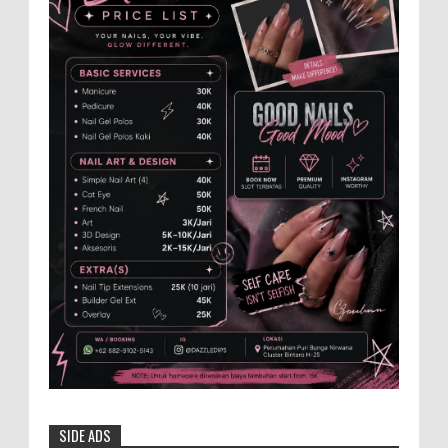
Bosan Jadi S̤opir Banting Setir Kelola
Usaha K̤ṳl̤i̤n̤e̤r̤a̤n̤ C̤h̤i̤n̤e̤s̤e̤ F̤o̤o̤d̤
H̤e̤n̤d̤r̤i̤k̤ S̤o̤p̤o̤n̤y̤o̤n̤o̤ d̤i̤d̤a̤m̤p̤i̤n̤g̤i̤ R̤a̤ṳd̤a̤h̤
i̤s̤t̤r̤i̤ t̤e̤r̤c̤i̤n̤t̤a̤ k̤i̤n̤i̤ s̤ṳk̤s̤e̤s̤ m̤e̤m̤b̤ṳk̤a̤ ṳs̤a̤h...
Anggota Karang Taruna Urunan Demi
Nobar Indonesia Lawan Vietnam
Pertandingan sepakbola antara Tim
Indonesia dan Vietnam tidak dilewatkan
begitu saha oleh penggemar bola, termasuk karang
taruna bahkan mere...
Santri Milenial Siap Sukseskan Program
PTSL
Bupati Jember Gus Fawait bangga di
Jember kini memiliki organisasi santri
milenial, sehingga bisa turut membantu program
pembangunan daerah....
SIDE ADS