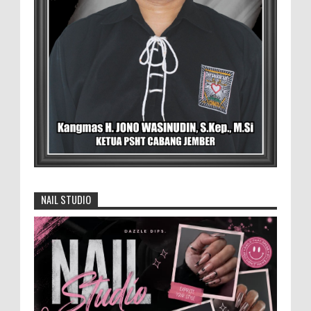
MEMOPOS.co.id, Jember - Trend pertanian urban saat ini
menjadi pilihan generasi muda untuk ...
Pemilik Lahan Safi'i Dilaporkan Pencurian
dan Pengrusakan
Didampingi Kuasa Hukum Safi'i Datangi
Polres Jember MEMOPOS.vo.id, Jember -
Safi'i (76) warga Kreyongan, Kelurahan Patrang,
Kabupat...
4.000 Petani Hutan Blora Bakal
Digelontor Bantuan CSR Jumbo dan Bibit
NAIL STUDIO
Ternak Gratis ‎
‎BLORA – Wakil Bupati Blora Hj. Sri
Setyorini menghadiri Rapat Anggota Tahunan (RAT)
Kelompok Tani Hutan (KTH) Masjid Baitur Mulyo yang
dig...