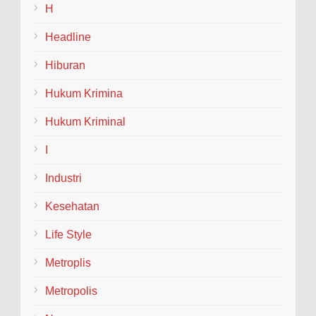
BLORA– Kepolisian Resor (Polres) Blora
H
menggelar tradisi penyambutan dan pelepasan
Headline
(Welcome and Farewell Parade) bagi pimpinan baru dan
lama...
Hiburan
Hukum Krimina
Hukum Kriminal
I
Industri
Kesehatan
Life Style
Metroplis
Metropolis