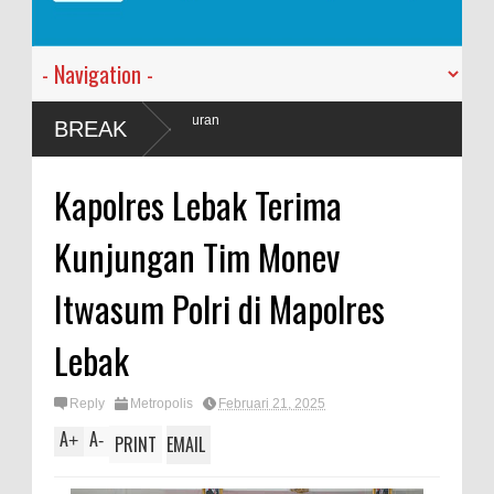
n Tasyakuran
BREAK
Kapolres Lebak Terima
Kunjungan Tim Monev
Itwasum Polri di Mapolres
Lebak
Reply
Metropolis
Februari 21, 2025
A
A
+
-
PRINT
EMAIL