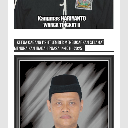
KETUA CABANG PSHT JEMBER MENGUCAPKAN SELAMAT
MENUNAIKAN IBADAH PUASA 1446 H -2025
Sambut penilaian Akreditasi
RSD.dr.Soebandi Bagikan Sembako Kepada
Warga Sekitar
Suasana ceriah terlihat di raut keluarga
besar RSD.dr.Soebandi Jember saat melakukan kegiatan
rutin senam pagi, setelah senam dilanjutkan pe...
Sikapi Overproduksi Panen Selada, Petani
Muda Hidroponik Ikuti Pelatihan
Manajemen Budidaya dan Tata Kelola
Pasar
Setelah Pelatihan Diwilayah Ambulu Foto Bersama