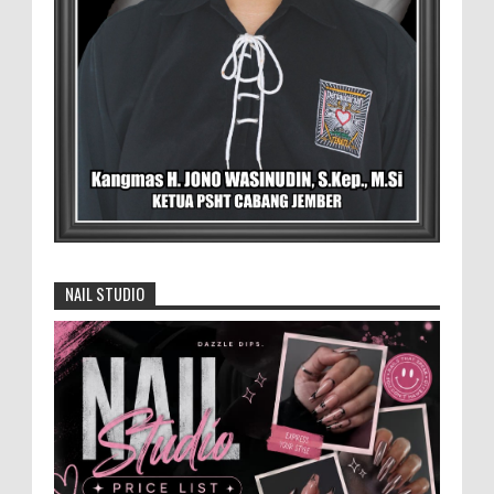
Menko Zulhas Wajibkan Program Makan
Bergizi Gratis Menyerap Bahan Pangan
dari Desa
BLORA - Menteri Koordinator Bidang
Pangan RI Zulkifli Hasan menegaskan bahwa Satuan
Pelayanan Pemenuhan Gizi (SPPG) pelaksana Program
Makan ...
David Iswanto Jabat Ketua Gradasi
Kabupaten Jember 2026-2031
NAIL STUDIO
Jajaran Dewan Pengurus DPC Kabupaten
Jember 2025-2031, saat foto bersama
usai acara pelantikan di Gedung Jember Nusantara,
Selasa 28 Juli 2...
Anggota Karang Taruna Urunan Demi
Nobar Indonesia Lawan Vietnam