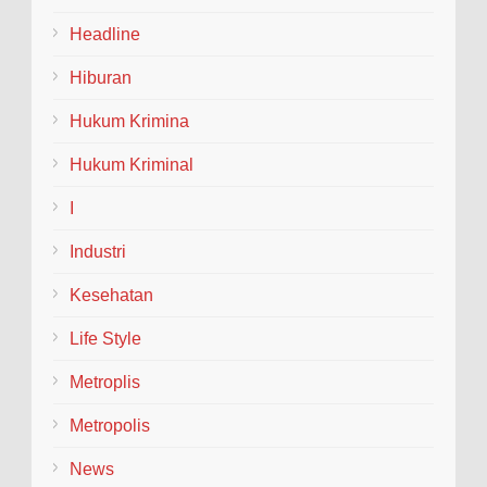
pertama tahun lalu. Tahun ini siswa baru angkatan kedua
Headline
Sekolah Rakyat Menengah Atas (SRMA) 18 Blora yang
ak...
Hiburan
Hukum Krimina
Hukum Kriminal
I
Industri
Kesehatan
Life Style
Metroplis
Metropolis
News