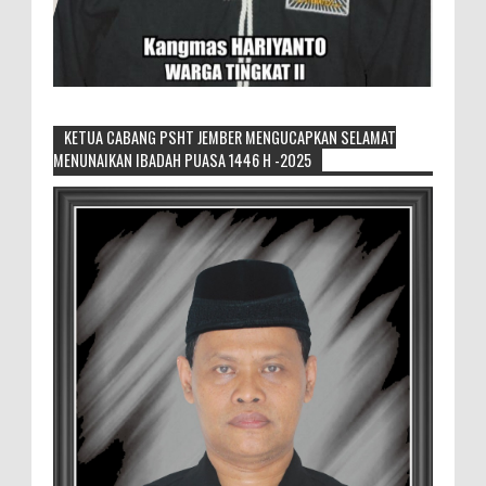
KETUA CABANG PSHT JEMBER MENGUCAPKAN SELAMAT
MENUNAIKAN IBADAH PUASA 1446 H -2025
Generasi Kedua Pertahankan Grup
Keroncong Agar Tetap Eksis
Grup Keroncong Setia Kawan dari Jember,
ikut memeriahkan panggung JFC
Exhibition di Alun-Alun Jember beberapa waktu lalu.
MEMOPOS.co.id, Jem...
Duta GenRe Blora 2026 Siap Untuk
Menjadi Agen Perubahan
BLORA — Rizky Akbar Putra Basyari dari
PIK-R Gemilang SMA Negeri 1 Blora dan
Salsabila Hidayatul Kamilah dari PIK-R Tunas Cahaya
Kecamatan B...