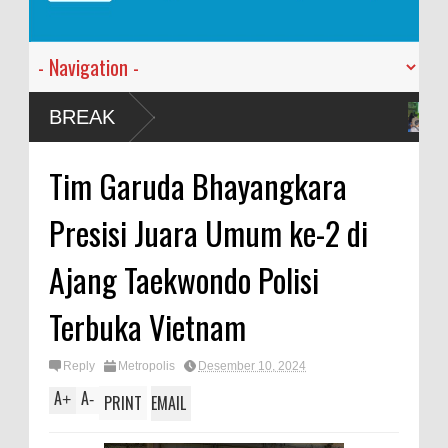
Anggota Karang Ta
BREAK
Vietnam
Kapolres Jember A
Tim Garuda Bhayangkara
Kodim 0824
Presisi Juara Umum ke-2 di
Ajang Taekwondo Polisi
Terbuka Vietnam
Reply
Metropolis
Desember 10, 2024
A
A
+
-
PRINT
EMAIL