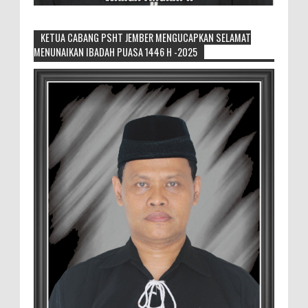
KETUA CABANG PSHT JEMBER MENGUCAPKAN SELAMAT
MENUNAIKAN IBADAH PUASA 1446 H -2025
Sikapi Overproduksi Panen Selada, Petani
Muda Hidroponik Ikuti Pelatihan
Manajemen Budidaya dan Tata Kelola
Pasar
Setelah Pelatihan Diwilayah Ambulu Foto Bersama
MEMOPOS.co.id, Jember - Trend pertanian urban saat ini
menjadi pilihan generasi muda untuk ...
Sambut penilaian Akreditasi
RSD.dr.Soebandi Bagikan Sembako Kepada
Warga Sekitar
Suasana ceriah terlihat di raut keluarga
besar RSD.dr.Soebandi Jember saat melakukan kegiatan
rutin senam pagi, setelah senam dilanjutkan pe...
Pemilik Lahan Safi'i Dilaporkan Pencurian