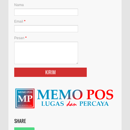
Nama
Email
*
Pesan
*
SHARE