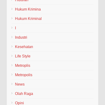
menggelar tradisi penyambutan dan pelepasan
(Welcome and Farewell Parade) bagi pimpinan baru dan
Hukum Krimina
lama...
Hukum Kriminal
I
Industri
Kesehatan
Life Style
Metroplis
Metropolis
News
Olah Raga
Opini