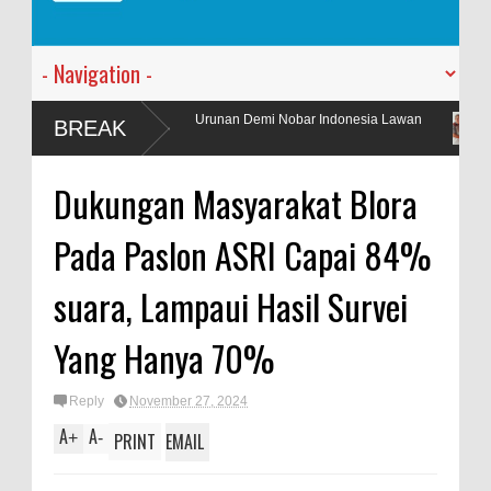
 Taruna Urunan Demi Nobar Indonesia Lawan
PT. Harmoni Dua Andr
BREAK
Kantor Baru
Dukungan Masyarakat Blora
Pada Paslon ASRI Capai 84%
suara, Lampaui Hasil Survei
Yang Hanya 70%
Reply
November 27, 2024
A
A
+
-
PRINT
EMAIL