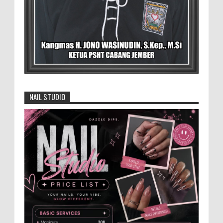
dan Pengrusakan
Didampingi Kuasa Hukum Safi'i Datangi
Polres Jember MEMOPOS.vo.id, Jember -
Safi'i (76) warga Kreyongan, Kelurahan Patrang,
Kabupat...
4.000 Petani Hutan Blora Bakal
Digelontor Bantuan CSR Jumbo dan Bibit
NAIL STUDIO
Ternak Gratis ‎
‎BLORA – Wakil Bupati Blora Hj. Sri
Setyorini menghadiri Rapat Anggota Tahunan (RAT)
Kelompok Tani Hutan (KTH) Masjid Baitur Mulyo yang
dig...
Anggota Karang Taruna Urunan Demi
Nobar Indonesia Lawan Vietnam
Pertandingan sepakbola antara Tim
Indonesia dan Vietnam tidak dilewatkan