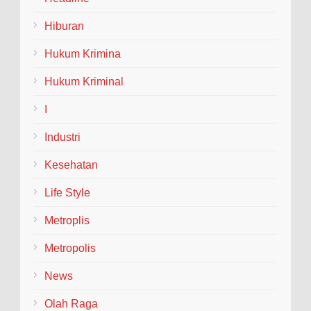
BLORA– Kepolisian Resor (Polres) Blora
menggelar tradisi penyambutan dan pelepasan
Hiburan
(Welcome and Farewell Parade) bagi pimpinan baru dan
lama...
Hukum Krimina
Hukum Kriminal
I
Industri
Kesehatan
Life Style
Metroplis
Metropolis
News
Olah Raga