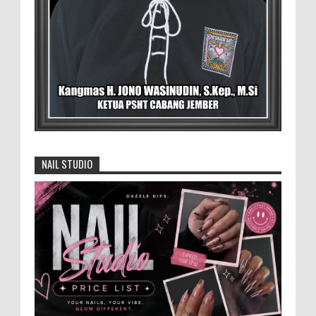
Menko Zulhas Wajibkan Program Makan
Bergizi Gratis Menyerap Bahan Pangan
dari Desa
BLORA - Menteri Koordinator Bidang
Pangan RI Zulkifli Hasan menegaskan bahwa Satuan
Pelayanan Pemenuhan Gizi (SPPG) pelaksana Program
Makan ...
David Iswanto Jabat Ketua Gradasi
Kabupaten Jember 2026-2031
NAIL STUDIO
Jajaran Dewan Pengurus DPC Kabupaten
Jember 2025-2031, saat foto bersama
usai acara pelantikan di Gedung Jember Nusantara,
Selasa 28 Juli 2...
Dukung Pariwisata Polres Magetan Turut
Ambil Bagian Trail Run Ring of Lawu 2026
Istimewa MEMOPOS.co.id, Magetan -!