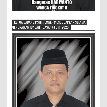
KETUA CABANG PSHT JEMBER MENGUCAPKAN SELAMAT
MENUNAIKAN IBADAH PUASA 1446 H -2025
Generasi Kedua Pertahankan Grup
Keroncong Agar Tetap Eksis
Grup Keroncong Setia Kawan dari Jember,
ikut memeriahkan panggung JFC
Exhibition di Alun-Alun Jember beberapa waktu lalu.
MEMOPOS.co.id, Jem...
Duta GenRe Blora 2026 Siap Untuk
Menjadi Agen Perubahan
BLORA — Rizky Akbar Putra Basyari dari
PIK-R Gemilang SMA Negeri 1 Blora dan
Salsabila Hidayatul Kamilah dari PIK-R Tunas Cahaya
Kecamatan B...