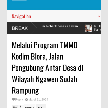
runan Demi Nobar Indonesia Lawan
PT. Harmoni Dua Andromeda Me
BREAK
Kantor Baru
Melalui Program TMMD
Kodim Blora, Jalan
Pengubung Antar Desa di
Wilayah Ngawen Sudah
Rampung
Reply
Maret 21, 2024
A
A
+
-