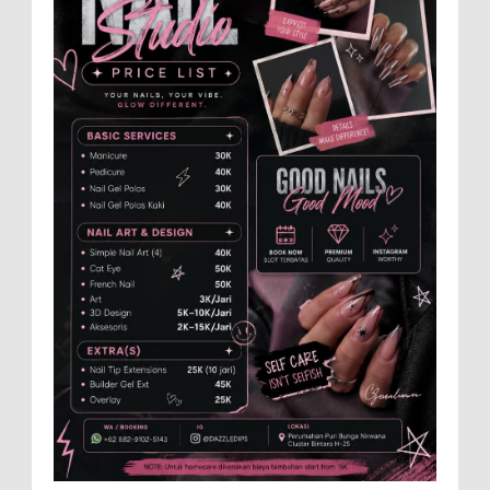
Anggota Karang Taruna Urunan Demi
Nobar Indonesia Lawan Vietnam
Pertandingan sepakbola antara Tim
Indonesia dan Vietnam tidak dilewatkan
begitu saha oleh penggemar bola, termasuk karang
taruna bahkan mere...
Menko Zulhas Wajibkan Program Makan
Bergizi Gratis Menyerap Bahan Pangan
dari Desa
BLORA - Menteri Koordinator Bidang
Pangan RI Zulkifli Hasan menegaskan bahwa Satuan
Pelayanan Pemenuhan Gizi (SPPG) pelaksana Program
Makan ...
Dari SiLPA Rp90 Miliar hingga Masalah
Air Bersih, Bupati Blora Beberkan Solusi
di Paripurna DPRD