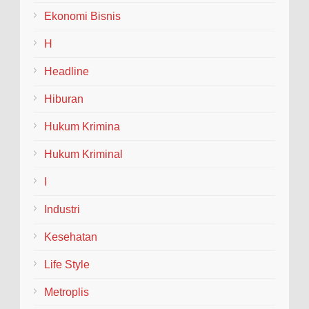
Ekonomi Bisnis
Santri Milenial Siap Sukseskan Program
PTSL
H
Bupati Jember Gus Fawait bangga di
Headline
Jember kini memiliki organisasi santri
milenial, sehingga bisa turut membantu program
Hiburan
pembangunan daerah....
Hukum Krimina
Hukum Kriminal
I
Industri
Kesehatan
Life Style
Metroplis