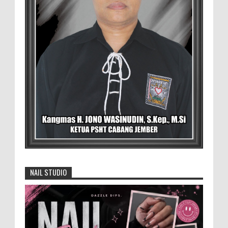
‎BLORA – Wakil Bupati Blora Hj. Sri
Setyorini menghadiri Rapat Anggota Tahunan (RAT)
Kelompok Tani Hutan (KTH) Masjid Baitur Mulyo yang
dig...
David Iswanto Jabat Ketua Gradasi
Kabupaten Jember 2026-2031
Jajaran Dewan Pengurus DPC Kabupaten
Jember 2025-2031, saat foto bersama
usai acara pelantikan di Gedung Jember Nusantara,
Selasa 28 Juli 2...
Generasi Kedua Pertahankan Grup
Keroncong Agar Tetap Eksis
NAIL STUDIO
Grup Keroncong Setia Kawan dari Jember,
ikut memeriahkan panggung JFC
Exhibition di Alun-Alun Jember beberapa waktu lalu.
MEMOPOS.co.id, Jem...