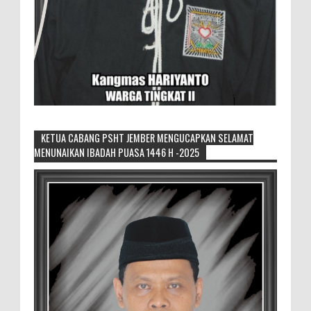
KETUA CABANG PSHT JEMBER MENGUCAPKAN SELAMAT
MENUNAIKAN IBADAH PUASA 1446 H -2025
Pemilik Lahan Safi'i Dilaporkan Pencurian
dan Pengrusakan
Didampingi Kuasa Hukum Safi'i Datangi
Polres Jember MEMOPOS.vo.id, Jember -
Safi'i (76) warga Kreyongan, Kelurahan Patrang,
Kabupat...
4.000 Petani Hutan Blora Bakal
Digelontor Bantuan CSR Jumbo dan Bibit
Ternak Gratis ‎