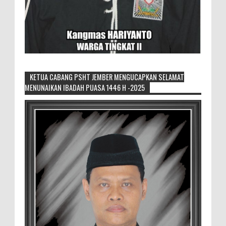
KETUA CABANG PSHT JEMBER MENGUCAPKAN SELAMAT
MENUNAIKAN IBADAH PUASA 1446 H -2025
Sikapi Overproduksi Panen Selada, Petani
Muda Hidroponik Ikuti Pelatihan
Manajemen Budidaya dan Tata Kelola
Pasar
Setelah Pelatihan Diwilayah Ambulu Foto Bersama
MEMOPOS.co.id, Jember - Trend pertanian urban saat ini
menjadi pilihan generasi muda untuk ...
Sambut penilaian Akreditasi
RSD.dr.Soebandi Bagikan Sembako Kepada
Warga Sekitar
Suasana ceriah terlihat di raut keluarga