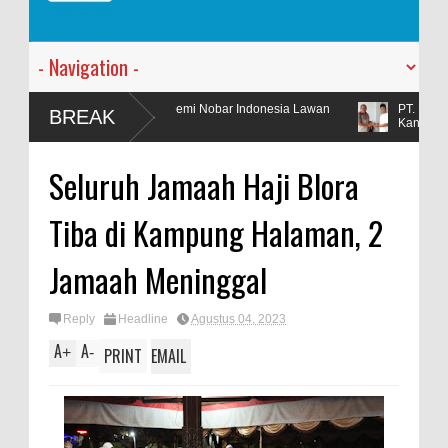
Urunan Demi Nobar Indonesia Lawan
PT. Harmoni Dua Andromeda M
BREAK
Kantor Baru
Seluruh Jamaah Haji Blora
Tiba di Kampung Halaman, 2
Jamaah Meninggal
Reply
Headline
Agustus 04, 2023
A
A
+
-
PRINT
EMAIL