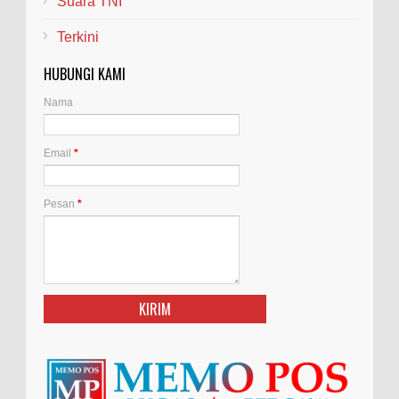
Suara TNI
Terkini
HUBUNGI KAMI
Nama
Email
*
Pesan
*