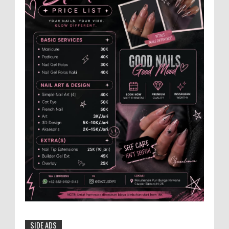
Anggota Karang Taruna Urunan Demi
Nobar Indonesia Lawan Vietnam
Pertandingan sepakbola antara Tim
Indonesia dan Vietnam tidak dilewatkan
begitu saha oleh penggemar bola, termasuk karang
taruna bahkan mere...
Santri Milenial Siap Sukseskan Program
PTSL
Bupati Jember Gus Fawait bangga di
Jember kini memiliki organisasi santri
milenial, sehingga bisa turut membantu program
pembangunan daerah....
Menko Zulhas Wajibkan Program Makan
Bergizi Gratis Menyerap Bahan Pangan
dari Desa
BLORA - Menteri Koordinator Bidang
SIDE ADS