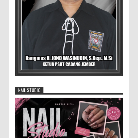
besar RSD.dr.Soebandi Jember saat melakukan kegiatan
rutin senam pagi, setelah senam dilanjutkan pe...
Pemilik Lahan Safi'i Dilaporkan Pencurian
dan Pengrusakan
Didampingi Kuasa Hukum Safi'i Datangi
Polres Jember MEMOPOS.vo.id, Jember -
Safi'i (76) warga Kreyongan, Kelurahan Patrang,
Kabupat...
4.000 Petani Hutan Blora Bakal
Digelontor Bantuan CSR Jumbo dan Bibit
NAIL STUDIO
Ternak Gratis ‎
‎BLORA – Wakil Bupati Blora Hj. Sri
Setyorini menghadiri Rapat Anggota Tahunan (RAT)
Kelompok Tani Hutan (KTH) Masjid Baitur Mulyo yang
dig...