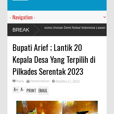
ang Taruna Urunan Demi Nobar Indonesia Lawan
PT. Harmoni Dua A
BREAK
Kantor Baru
Bupati Arief ; Lantik 20
Kepala Desa Yang Terpilih di
Pilkades Serentak 2023
Reply
Pemerintahan
Agustus 17, 2023
A
A
+
-
PRINT
EMAIL