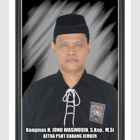
Manajemen Budidaya dan Tata Kelola
Pasar
Setelah Pelatihan Diwilayah Ambulu Foto Bersama
MEMOPOS.co.id, Jember - Trend pertanian urban saat ini
menjadi pilihan generasi muda untuk ...
Sambut penilaian Akreditasi
RSD.dr.Soebandi Bagikan Sembako Kepada
Warga Sekitar
Suasana ceriah terlihat di raut keluarga
besar RSD.dr.Soebandi Jember saat melakukan kegiatan
rutin senam pagi, setelah senam dilanjutkan pe...
Pemilik Lahan Safi'i Dilaporkan Pencurian
dan Pengrusakan
Didampingi Kuasa Hukum Safi'i Datangi
Polres Jember MEMOPOS.vo.id, Jember -
Safi'i (76) warga Kreyongan, Kelurahan Patrang,
Kabupat...