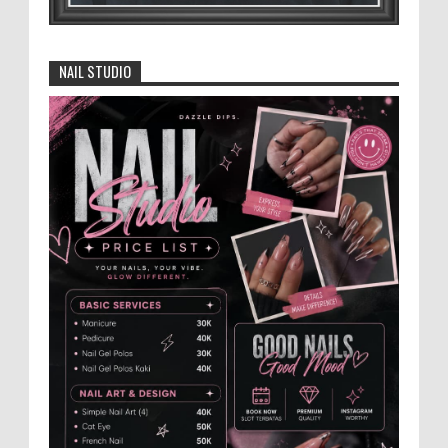
4.000 Petani Hutan Blora Bakal
Digelontor Bantuan CSR Jumbo dan Bibit
NAIL STUDIO
Ternak Gratis ‎
‎BLORA – Wakil Bupati Blora Hj. Sri
Setyorini menghadiri Rapat Anggota Tahunan (RAT)
Kelompok Tani Hutan (KTH) Masjid Baitur Mulyo yang
dig...
Anggota Karang Taruna Urunan Demi
Nobar Indonesia Lawan Vietnam
Pertandingan sepakbola antara Tim
Indonesia dan Vietnam tidak dilewatkan
begitu saha oleh penggemar bola, termasuk karang
taruna bahkan mere...
Santri Milenial Siap Sukseskan Program
PTSL