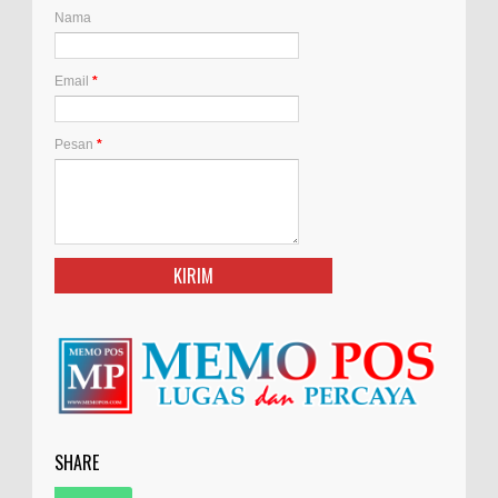
Nama
Email
*
Pesan
*
SHARE