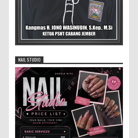
dari Desa
BLORA - Menteri Koordinator Bidang
Pangan RI Zulkifli Hasan menegaskan bahwa Satuan
Pelayanan Pemenuhan Gizi (SPPG) pelaksana Program
Makan ...
David Iswanto Jabat Ketua Gradasi
Kabupaten Jember 2026-2031
NAIL STUDIO
Jajaran Dewan Pengurus DPC Kabupaten
Jember 2025-2031, saat foto bersama
usai acara pelantikan di Gedung Jember Nusantara,
Selasa 28 Juli 2...
Anggota Karang Taruna Urunan Demi
Nobar Indonesia Lawan Vietnam
Pertandingan sepakbola antara Tim
Indonesia dan Vietnam tidak dilewatkan
begitu saha oleh penggemar bola, termasuk karang