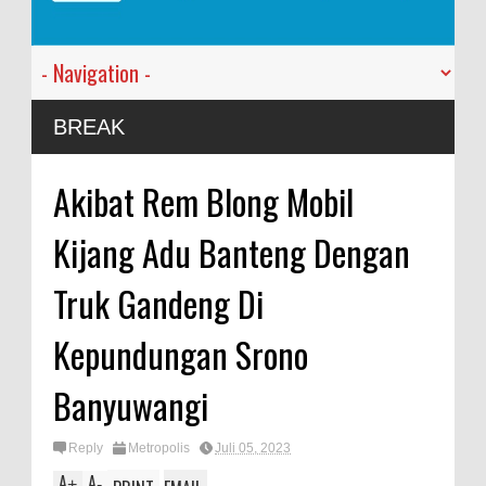
Anggota K
BREAK
Vietnam
Kapolres 
Akibat Rem Blong Mobil
Kodim 08
Kijang Adu Banteng Dengan
Truk Gandeng Di
Kepundungan Srono
Banyuwangi
Reply
Metropolis
Juli 05, 2023
A
A
+
-