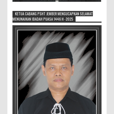
KETUA CABANG PSHT JEMBER MENGUCAPKAN SELAMAT
MENUNAIKAN IBADAH PUASA 1446 H -2025
Generasi Kedua Pertahankan Grup
Keroncong Agar Tetap Eksis
Grup Keroncong Setia Kawan dari Jember,
ikut memeriahkan panggung JFC
Exhibition di Alun-Alun Jember beberapa waktu lalu.
MEMOPOS.co.id, Jem...
Duta GenRe Blora 2026 Siap Untuk
Menjadi Agen Perubahan
BLORA — Rizky Akbar Putra Basyari dari
PIK-R Gemilang SMA Negeri 1 Blora dan
Salsabila Hidayatul Kamilah dari PIK-R Tunas Cahaya
Kecamatan B...
Menko Zulhas Wajibkan Program Makan
Bergizi Gratis Menyerap Bahan Pangan