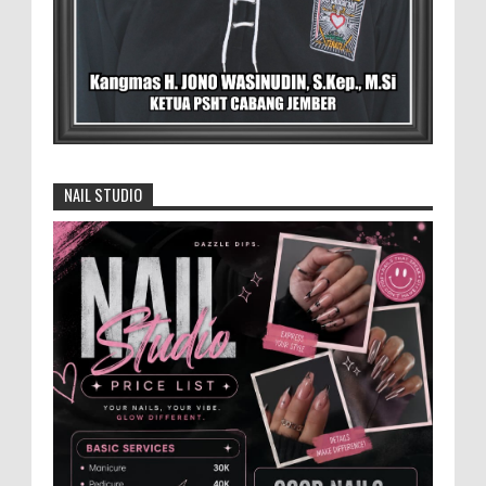
dari Desa
BLORA - Menteri Koordinator Bidang
Pangan RI Zulkifli Hasan menegaskan bahwa Satuan
Pelayanan Pemenuhan Gizi (SPPG) pelaksana Program
Makan ...
David Iswanto Jabat Ketua Gradasi
Kabupaten Jember 2026-2031
NAIL STUDIO
Jajaran Dewan Pengurus DPC Kabupaten
Jember 2025-2031, saat foto bersama
usai acara pelantikan di Gedung Jember Nusantara,
Selasa 28 Juli 2...
Anggota Karang Taruna Urunan Demi
Nobar Indonesia Lawan Vietnam
Pertandingan sepakbola antara Tim
Indonesia dan Vietnam tidak dilewatkan
begitu saha oleh penggemar bola, termasuk karang
taruna bahkan mere...