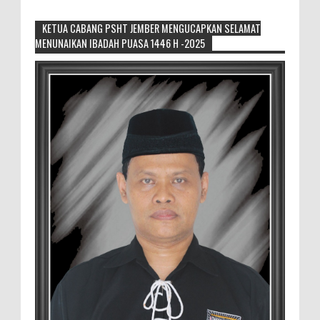
KETUA CABANG PSHT JEMBER MENGUCAPKAN SELAMAT
MENUNAIKAN IBADAH PUASA 1446 H -2025
Generasi Kedua Pertahankan Grup
Keroncong Agar Tetap Eksis
Grup Keroncong Setia Kawan dari Jember,
ikut memeriahkan panggung JFC
Exhibition di Alun-Alun Jember beberapa waktu lalu.
MEMOPOS.co.id, Jem...
Duta GenRe Blora 2026 Siap Untuk
Menjadi Agen Perubahan
BLORA — Rizky Akbar Putra Basyari dari
PIK-R Gemilang SMA Negeri 1 Blora dan
Salsabila Hidayatul Kamilah dari PIK-R Tunas Cahaya
Kecamatan B...
Menko Zulhas Wajibkan Program Makan
Bergizi Gratis Menyerap Bahan Pangan