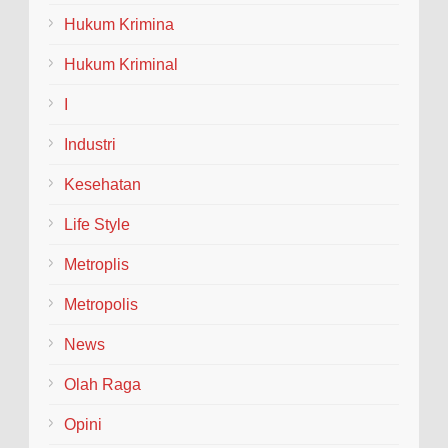
(Welcome and Farewell Parade) bagi pimpinan baru dan
lama...
Hukum Krimina
Hukum Kriminal
I
Industri
Kesehatan
Life Style
Metroplis
Metropolis
News
Olah Raga
Opini