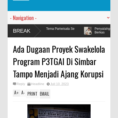
is Tema Pariwisata Se
Penyalahgunaan BBM Subsidi Tegal Besar Ma
BREAK
Berkas
Ada Dugaan Proyek Swakelola
Program P3TGAI Di Simbar
Tampo Menjadi Ajang Korupsi
Reply
Headline
Juli 10, 2023
A
A
+
-
PRINT
EMAIL