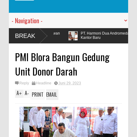
esia Lawan
PT. Harmoni Dua Andromeda Mengadakan Tasyakuran
BREAK
Kantor Baru
PMI Blora Bangun Gedung
Unit Donor Darah
Reply
Headline
Juni 29, 2023
A
A
+
-
PRINT
EMAIL