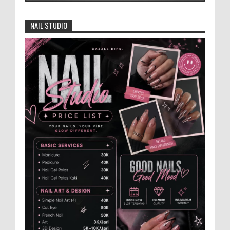
4.000 Petani Hutan Blora Bakal
Digelontor Bantuan CSR Jumbo dan Bibit
NAIL STUDIO
Ternak Gratis ‎
‎BLORA – Wakil Bupati Blora Hj. Sri
Setyorini menghadiri Rapat Anggota Tahunan (RAT)
Kelompok Tani Hutan (KTH) Masjid Baitur Mulyo yang
dig...
Anggota Karang Taruna Urunan Demi
Nobar Indonesia Lawan Vietnam
Pertandingan sepakbola antara Tim
Indonesia dan Vietnam tidak dilewatkan
begitu saha oleh penggemar bola, termasuk karang
taruna bahkan mere...
Santri Milenial Siap Sukseskan Program
PTSL
Bupati Jember Gus Fawait bangga di