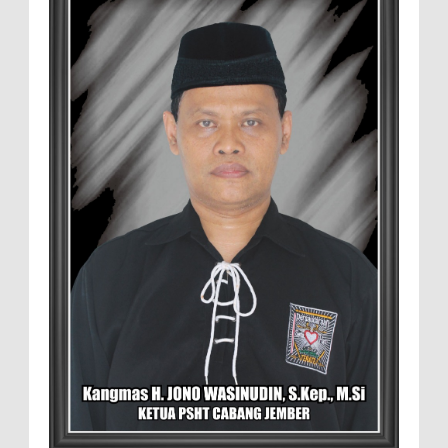
Pasar
Setelah Pelatihan Diwilayah Ambulu Foto Bersama
MEMOPOS.co.id, Jember - Trend pertanian urban saat ini
menjadi pilihan generasi muda untuk ...
Sambut penilaian Akreditasi
RSD.dr.Soebandi Bagikan Sembako Kepada
Warga Sekitar
Suasana ceriah terlihat di raut keluarga
besar RSD.dr.Soebandi Jember saat melakukan kegiatan
rutin senam pagi, setelah senam dilanjutkan pe...
Pemilik Lahan Safi'i Dilaporkan Pencurian
dan Pengrusakan
Didampingi Kuasa Hukum Safi'i Datangi
Polres Jember MEMOPOS.vo.id, Jember -
Safi'i (76) warga Kreyongan, Kelurahan Patrang,
Kabupat...