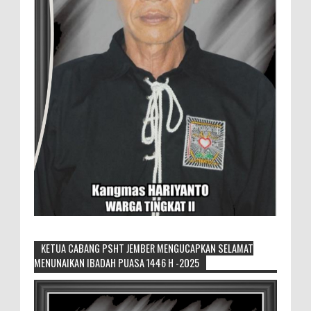
KETUA CABANG PSHT JEMBER MENGUCAPKAN SELAMAT
MENUNAIKAN IBADAH PUASA 1446 H -2025
Sikapi Overproduksi Panen Selada, Petani
Muda Hidroponik Ikuti Pelatihan
Manajemen Budidaya dan Tata Kelola