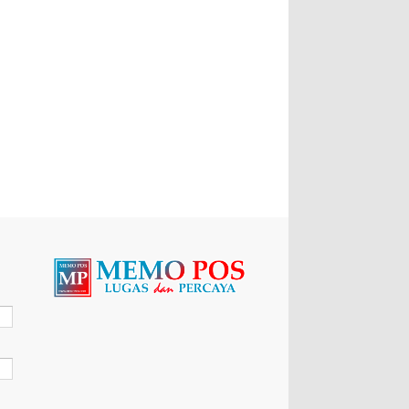
Resmi Jabat Kapolres Blora, AKBP
Wawan Andi Sampaikan Pamit
BLORA – Suasana penuh
keharuman dan kehangatan mewarnai Halaman
Mapolres Blora pada Jumat (31/7/2026) pagi.
Kepolisian Resor (Polres) Blora ...
Pucuk Pimpinan Polres Blora
Berganti, AKBP Inggal Widya
Perdana Resmi Sambut Tugas
Lewat Farewell Parade
BLORA– Kepolisian Resor (Polres) Blora
menggelar tradisi penyambutan dan pelepasan
(Welcome and Farewell Parade) bagi pimpinan
baru dan lama...