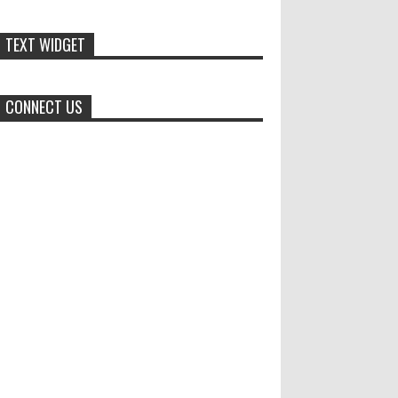
membantu program pembangunan daerah....
TEXT WIDGET
Menko Zulhas Wajibkan Program
Makan Bergizi Gratis Menyerap
Bahan Pangan dari Desa
CONNECT US
BLORA - Menteri Koordinator
Bidang Pangan RI Zulkifli Hasan menegaskan
bahwa Satuan Pelayanan Pemenuhan Gizi (SPPG)
pelaksana Program Makan ...
Generasi Kedua Pertahankan Grup
Keroncong Agar Tetap Eksis
Grup Keroncong Setia Kawan dari
Jember, ikut memeriahkan
panggung JFC Exhibition di Alun-Alun Jember
beberapa waktu lalu. MEMOPOS.co.id, Jem...
AKBP Inggal Widya Perdana