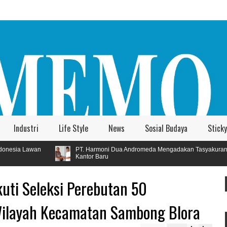
Industri
Life Style
News
Sosial Budaya
Sticky
T. Harmoni Dua Andromeda Mengadakan Tasyakuran
Sanggar Luk
antor Baru
Jawa Bali
kuti Seleksi Perebutan 50
Wilayah Kecamatan Sambong Blora