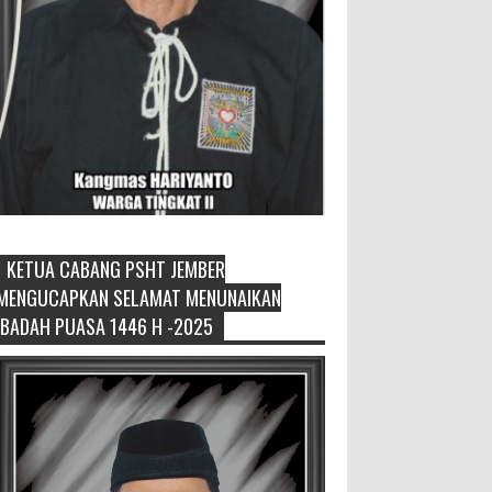
KETUA CABANG PSHT JEMBER
Sikapi Overproduksi Panen Selada,
MENGUCAPKAN SELAMAT MENUNAIKAN
Petani Muda Hidroponik Ikuti
IBADAH PUASA 1446 H -2025
Pelatihan Manajemen Budidaya
dan Tata Kelola Pasar
Setelah Pelatihan Diwilayah Ambulu Foto
Bersama MEMOPOS.co.id, Jember - Trend
pertanian urban saat ini menjadi pilihan
generasi muda untuk ...