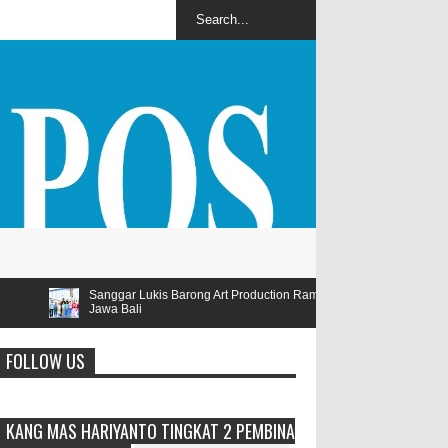
is Barong Art Production Ramaikan Lomba Lukis Tema Pariwisata Se
FOLLOW US
KANG MAS HARIYANTO TINGKAT 2 PEMBINA