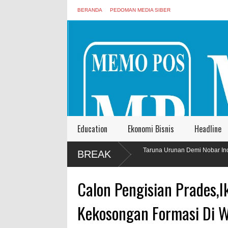
BERANDA
PEDOMAN MEDIA SIBER
Education
Ekonomi Bisnis
Headline
Anggota Karang Taruna Urunan Demi Nobar Indonesia Lawan
P
BREAK
Vietnam
K
Calon Pengisian Prades,I
Kekosongan Formasi Di 