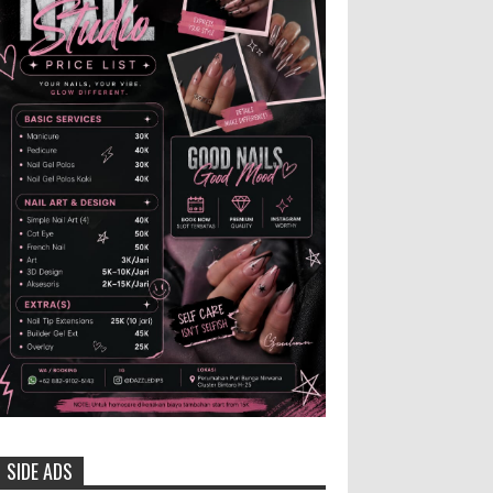
dan Bibit Ternak Gratis ‎
‎BLORA – Wakil Bupati Blora Hj.
Sri Setyorini menghadiri Rapat Anggota
Tahunan (RAT) Kelompok Tani Hutan (KTH)
Masjid Baitur Mulyo yang dig...
Anggota Karang Taruna Urunan
Demi Nobar Indonesia Lawan
Vietnam
Pertandingan sepakbola antara
Tim Indonesia dan Vietnam tidak dilewatkan
begitu saha oleh penggemar bola, termasuk
karang taruna bahkan mere...
Santri Milenial Siap Sukseskan
Program PTSL
Bupati Jember Gus Fawait bangga
di Jember kini memiliki
SIDE ADS
organisasi santri milenial, sehingga bisa turut