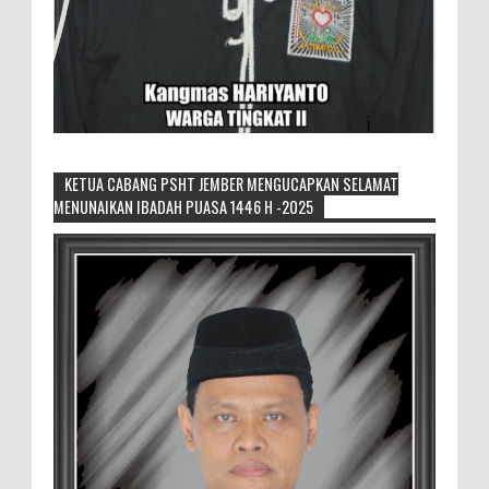
KETUA CABANG PSHT JEMBER MENGUCAPKAN SELAMAT
MENUNAIKAN IBADAH PUASA 1446 H -2025
Generasi Kedua Pertahankan Grup
Keroncong Agar Tetap Eksis
Grup Keroncong Setia Kawan dari Jember,
ikut memeriahkan panggung JFC
Exhibition di Alun-Alun Jember beberapa waktu lalu.
MEMOPOS.co.id, Jem...
Duta GenRe Blora 2026 Siap Untuk
Menjadi Agen Perubahan
BLORA — Rizky Akbar Putra Basyari dari
PIK-R Gemilang SMA Negeri 1 Blora dan