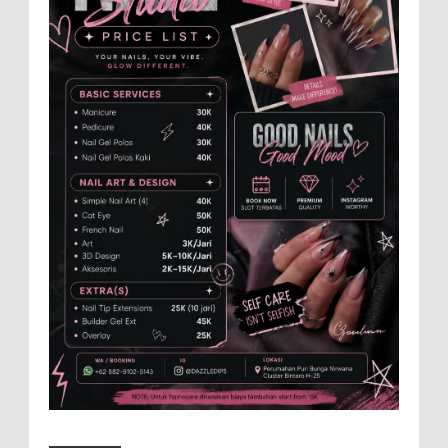
Anggota Karang Taruna Urunan Demi
Nobar Indonesia Lawan Vietnam
Pertandingan sepakbola antara Tim
Indonesia dan Vietnam tidak dilewatkan
begitu saha oleh penggemar bola, termasuk karang
taruna bahkan mere...
Dukung Pariwisata Polres Magetan Turut
Ambil Bagian Trail Run Ring of Lawu 2026
Istimewa MEMOPOS.co.id, Magetan -!
Kapolres Magetan AKBP Dr. Raden Erik
Bangun Prakasa, S.H., S.I.K., M.M., turut ambil bagian
dalam ajang b...
Dari SiLPA Rp90 Miliar hingga Masalah
Air Bersih, Bupati Blora Beberkan Solusi
di Paripurna DPRD
BLORA – Suasana berbeda mewarnai
Rapat Paripurna DPRD Kabupaten Blora, Selasa