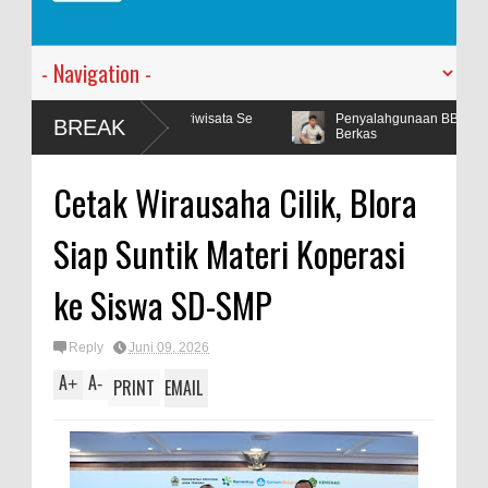
ema Pariwisata Se
Penyalahgunaan BBM Subsidi Tegal Besar Masuk
BREAK
Berkas
Cetak Wirausaha Cilik, Blora
Siap Suntik Materi Koperasi
ke Siswa SD-SMP
Reply
Juni 09, 2026
A
A
+
-
PRINT
EMAIL