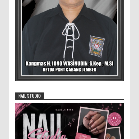
Salsabila Hidayatul Kamilah dari PIK-R Tunas Cahaya
Kecamatan B...
Menko Zulhas Wajibkan Program Makan
Bergizi Gratis Menyerap Bahan Pangan
dari Desa
BLORA - Menteri Koordinator Bidang
Pangan RI Zulkifli Hasan menegaskan bahwa Satuan
Pelayanan Pemenuhan Gizi (SPPG) pelaksana Program
Makan ...
David Iswanto Jabat Ketua Gradasi
Kabupaten Jember 2026-2031
NAIL STUDIO
Jajaran Dewan Pengurus DPC Kabupaten
Jember 2025-2031, saat foto bersama
usai acara pelantikan di Gedung Jember Nusantara,
Selasa 28 Juli 2...