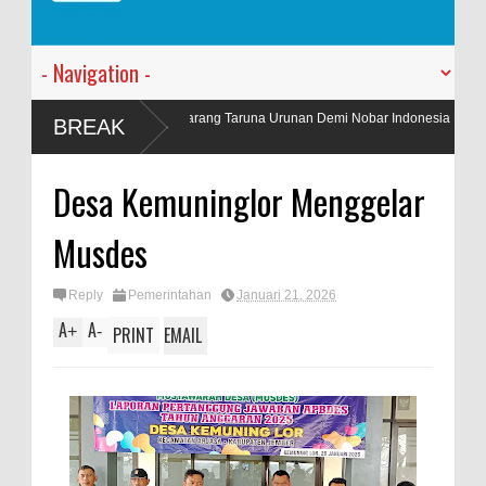
nggota Karang Taruna Urunan Demi Nobar Indonesia Lawan
PT. Harm
BREAK
ietnam
Kantor B
Desa Kemuninglor Menggelar
Musdes
Reply
Pemerintahan
Januari 21, 2026
A
A
+
-
PRINT
EMAIL