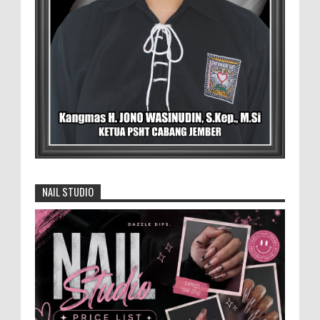
rutin senam pagi, setelah senam dilanjutkan pe...
Pemilik Lahan Safi'i Dilaporkan Pencurian
dan Pengrusakan
Didampingi Kuasa Hukum Safi'i Datangi
Polres Jember MEMOPOS.vo.id, Jember -
Safi'i (76) warga Kreyongan, Kelurahan Patrang,
Kabupat...
4.000 Petani Hutan Blora Bakal
Digelontor Bantuan CSR Jumbo dan Bibit
NAIL STUDIO
Ternak Gratis ‎
‎BLORA – Wakil Bupati Blora Hj. Sri
Setyorini menghadiri Rapat Anggota Tahunan (RAT)
Kelompok Tani Hutan (KTH) Masjid Baitur Mulyo yang
dig...
Anggota Karang Taruna Urunan Demi