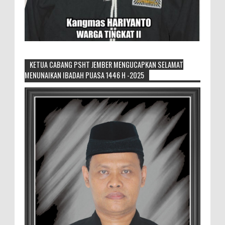
KETUA CABANG PSHT JEMBER MENGUCAPKAN SELAMAT
MENUNAIKAN IBADAH PUASA 1446 H -2025
Sikapi Overproduksi Panen Selada, Petani
Muda Hidroponik Ikuti Pelatihan
Manajemen Budidaya dan Tata Kelola
Pasar
Setelah Pelatihan Diwilayah Ambulu Foto Bersama
MEMOPOS.co.id, Jember - Trend pertanian urban saat ini
menjadi pilihan generasi muda untuk ...
Sambut penilaian Akreditasi
RSD.dr.Soebandi Bagikan Sembako Kepada
Warga Sekitar
Suasana ceriah terlihat di raut keluarga
besar RSD.dr.Soebandi Jember saat melakukan kegiatan