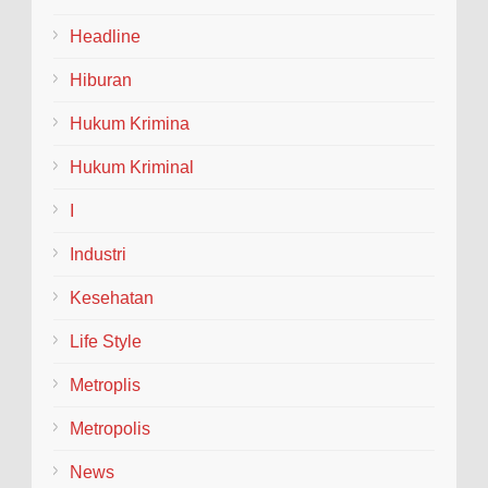
AKBP Inggal Widya Perdana Resmi
Headline
Sambut Tugas Lewat Farewell Parade
BLORA– Kepolisian Resor (Polres) Blora
Hiburan
menggelar tradisi penyambutan dan pelepasan
(Welcome and Farewell Parade) bagi pimpinan baru dan
Hukum Krimina
lama...
Hukum Kriminal
I
Industri
Kesehatan
Life Style
Metroplis
Metropolis
News