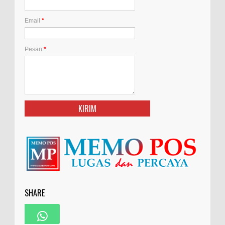
Email
*
Pesan
*
SHARE