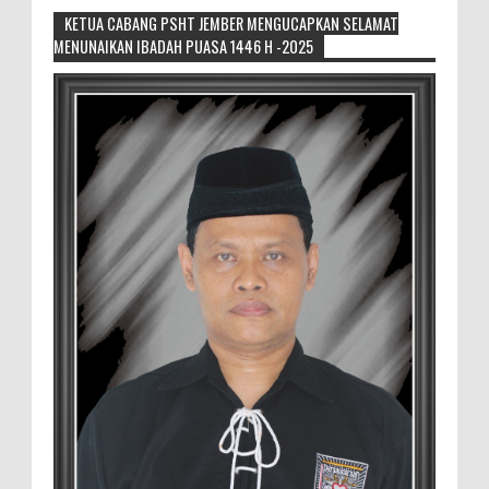
KETUA CABANG PSHT JEMBER MENGUCAPKAN SELAMAT
MENUNAIKAN IBADAH PUASA 1446 H -2025
Sikapi Overproduksi Panen Selada, Petani
Muda Hidroponik Ikuti Pelatihan
Manajemen Budidaya dan Tata Kelola
Pasar
Setelah Pelatihan Diwilayah Ambulu Foto Bersama
MEMOPOS.co.id, Jember - Trend pertanian urban saat ini
menjadi pilihan generasi muda untuk ...
Sambut penilaian Akreditasi
RSD.dr.Soebandi Bagikan Sembako Kepada
Warga Sekitar
Suasana ceriah terlihat di raut keluarga
besar RSD.dr.Soebandi Jember saat melakukan kegiatan
rutin senam pagi, setelah senam dilanjutkan pe...
Pemilik Lahan Safi'i Dilaporkan Pencurian
dan Pengrusakan