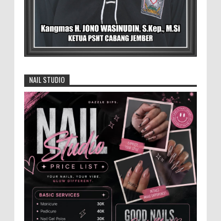
Didampingi Kuasa Hukum Safi'i Datangi
Polres Jember MEMOPOS.vo.id, Jember -
Safi'i (76) warga Kreyongan, Kelurahan Patrang,
Kabupat...
4.000 Petani Hutan Blora Bakal
Digelontor Bantuan CSR Jumbo dan Bibit
NAIL STUDIO
Ternak Gratis ‎
‎BLORA – Wakil Bupati Blora Hj. Sri
Setyorini menghadiri Rapat Anggota Tahunan (RAT)
Kelompok Tani Hutan (KTH) Masjid Baitur Mulyo yang
dig...
Anggota Karang Taruna Urunan Demi
Nobar Indonesia Lawan Vietnam
Pertandingan sepakbola antara Tim
Indonesia dan Vietnam tidak dilewatkan
begitu saha oleh penggemar bola, termasuk karang