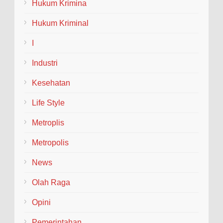
(Welcome and Farewell Parade) bagi pimpinan baru dan
Hukum Krimina
lama...
Hukum Kriminal
I
Industri
Kesehatan
Life Style
Metroplis
Metropolis
News
Olah Raga
Opini
Pemerintahan