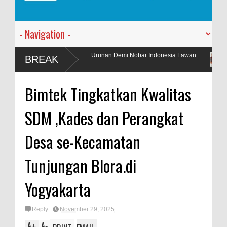
ng Taruna Urunan Demi Nobar Indonesia Lawan
PT. Harmoni Dua An
BREAK
Kantor Baru
Bimtek Tingkatkan Kwalitas
SDM ,Kades dan Perangkat
Desa se-Kecamatan
Tunjungan Blora.di
Yogyakarta
Reply
November 29, 2025
A
A
+
-