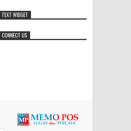
Dukung Pariwisata Polres
TEXT WIDGET
Magetan Turut Ambil Bagian Trail
Run Ring of Lawu 2026
Istimewa MEMOPOS.co.id,
CONNECT US
Magetan -! Kapolres Magetan AKBP Dr. Raden
Erik Bangun Prakasa, S.H., S.I.K., M.M., turut
ambil bagian dalam ajang b...
Dari SiLPA Rp90 Miliar hingga
Masalah Air Bersih, Bupati Blora
Beberkan Solusi di Paripurna
DPRD
BLORA – Suasana berbeda mewarnai Rapat
Paripurna DPRD Kabupaten Blora, Selasa
(28/7/2026). Di sela penyampaian pandangan
umum fraksi-fraks...