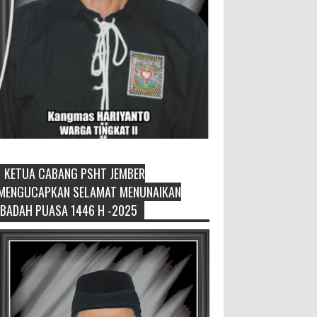
KETUA CABANG PSHT JEMBER
David Iswanto Jabat Ketua
MENGUCAPKAN SELAMAT MENUNAIKAN
Gradasi Kabupaten Jember 2026-
IBADAH PUASA 1446 H -2025
2031
Jajaran Dewan Pengurus DPC
Kabupaten Jember 2025-2031, saat foto
bersama usai acara pelantikan di Gedung
Jember Nusantara, Selasa 28 Juli 2...