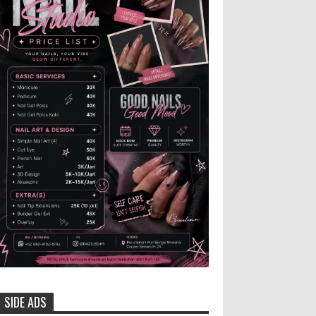
Jember, ikut memeriahkan
panggung JFC Exhibition di Alun-Alun Jember
beberapa waktu lalu. MEMOPOS.co.id, Jem...
Anggota Karang Taruna Urunan
Demi Nobar Indonesia Lawan
Vietnam
Pertandingan sepakbola antara
Tim Indonesia dan Vietnam tidak dilewatkan
begitu saha oleh penggemar bola, termasuk
karang taruna bahkan mere...
Menko Zulhas Wajibkan Program
Makan Bergizi Gratis Menyerap
Bahan Pangan dari Desa
BLORA - Menteri Koordinator
Bidang Pangan RI Zulkifli Hasan menegaskan
bahwa Satuan Pelayanan Pemenuhan Gizi (SPPG)
SIDE ADS
pelaksana Program Makan ...