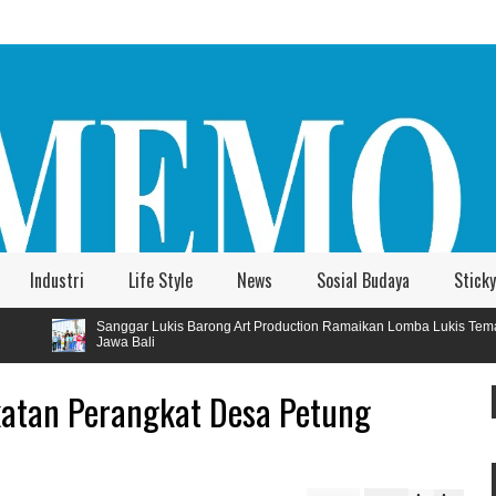
Industri
Life Style
News
Sosial Budaya
Sticky
kis Barong Art Production Ramaikan Lomba Lukis Tema Pariwisata Se
katan Perangkat Desa Petung