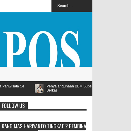
Penyalahgunaan BBM Subsidi Tegal Besar Masuk Tahap Kejaksaan, Polres Je
Berkas
FOLLOW US
KANG MAS HARIYANTO TINGKAT 2 PEMBINA