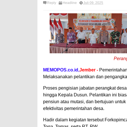
Reply
Headline
Juli 09, 2025
Perang
MEMOPOS.co.id,
Jember -
Pemerintahan
Melaksanakan pelantikan dan pengangkata
Proses pengisian jabatan perangkat desa
hingga Kepala Dusun. Pelantikan ini bia
pensiun atau mutasi, dan bertujuan untu
efektivitas pemerintahan desa.
Hadir dalam kegiatan tersebut Forkopim
Toga, Tomas, serta RT, RW.