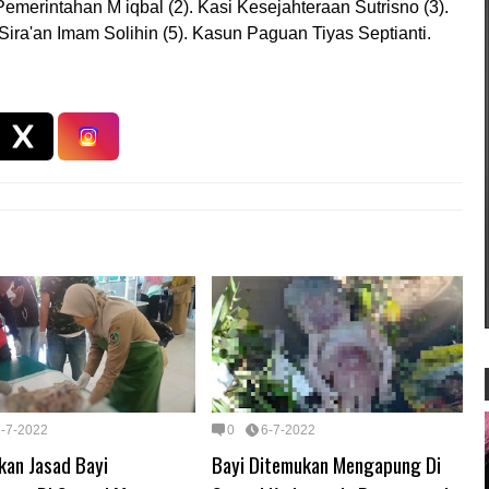
emerintahan M iqbal (2). Kasi Kesejahteraan Sutrisno (3).
ra'an Imam Solihin (5). Kasun Paguan Tiyas Septianti.
6-7-2022
0
6-7-2022
kan Jasad Bayi
Bayi Ditemukan Mengapung Di