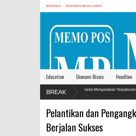
BERANDA
PEDOMAN MEDIA SIBER
Education
Ekonomi Bisnis
Headline
PT. Harmoni Dua Andromeda Mengadakan Tasyakuran
Sanggar Lu
BREAK
Kantor Baru
Jawa Bali
Pelantikan dan Pengang
Berjalan Sukses