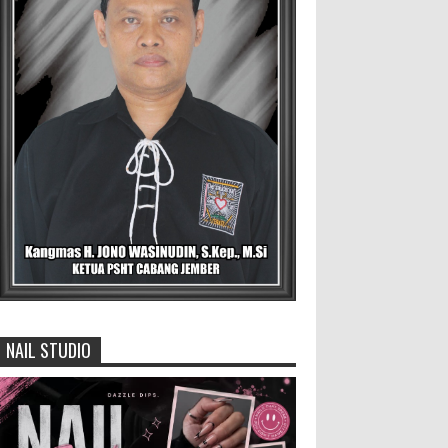
4.000 Petani Hutan Blora Bakal
Digelontor Bantuan CSR Jumbo
dan Bibit Ternak Gratis ‎
‎BLORA – Wakil Bupati Blora Hj.
Sri Setyorini menghadiri Rapat Anggota
Tahunan (RAT) Kelompok Tani Hutan (KTH)
Masjid Baitur Mulyo yang dig...
Pemilik Lahan Safi'i Dilaporkan
Pencurian dan Pengrusakan
Didampingi Kuasa Hukum Safi'i
Datangi Polres Jember
MEMOPOS.vo.id, Jember - Safi'i (76) warga
Kreyongan, Kelurahan Patrang, Kabupat...
NAIL STUDIO
Generasi Kedua Pertahankan Grup
Keroncong Agar Tetap Eksis
Grup Keroncong Setia Kawan dari