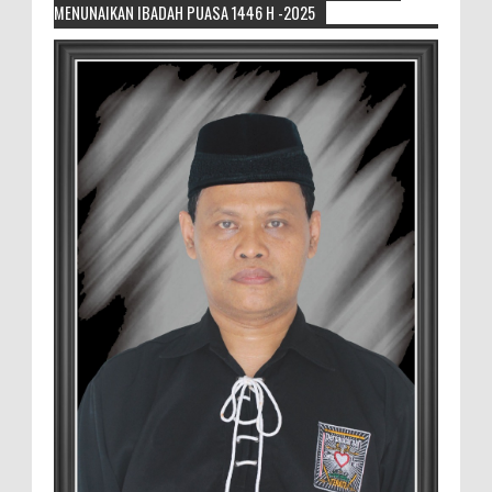
MENUNAIKAN IBADAH PUASA 1446 H -2025
Generasi Kedua Pertahankan Grup
Keroncong Agar Tetap Eksis
Grup Keroncong Setia Kawan dari Jember,
ikut memeriahkan panggung JFC
Exhibition di Alun-Alun Jember beberapa waktu lalu.
MEMOPOS.co.id, Jem...
Duta GenRe Blora 2026 Siap Untuk
Menjadi Agen Perubahan
BLORA — Rizky Akbar Putra Basyari dari
PIK-R Gemilang SMA Negeri 1 Blora dan
Salsabila Hidayatul Kamilah dari PIK-R Tunas Cahaya
Kecamatan B...
Menko Zulhas Wajibkan Program Makan
Bergizi Gratis Menyerap Bahan Pangan
dari Desa
BLORA - Menteri Koordinator Bidang