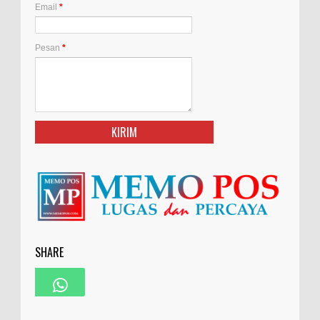
Email
*
Pesan
*
SHARE