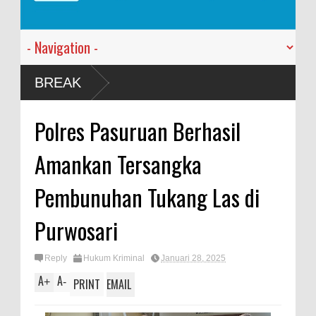
pahkan
BREAK
Polres Pasuruan Berhasil
Amankan Tersangka
Pembunuhan Tukang Las di
Purwosari
Reply
Hukum Kriminal
Januari 28, 2025
A
A
+
-
PRINT
EMAIL