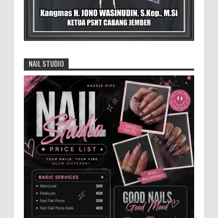
Pangan RI Zulkifli Hasan menegaskan bahwa Satuan
Pelayanan Pemenuhan Gizi (SPPG) pelaksana Program
Makan ...
David Iswanto Jabat Ketua Gradasi
Kabupaten Jember 2026-2031
NAIL STUDIO
Jajaran Dewan Pengurus DPC Kabupaten
Jember 2025-2031, saat foto bersama
usai acara pelantikan di Gedung Jember Nusantara,
Selasa 28 Juli 2...
Anggota Karang Taruna Urunan Demi
Nobar Indonesia Lawan Vietnam
Pertandingan sepakbola antara Tim
Indonesia dan Vietnam tidak dilewatkan
begitu saha oleh penggemar bola, termasuk karang
taruna bahkan mere...
Dukung Pariwisata Polres Magetan Turut