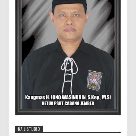
4.000 Petani Hutan Blora Bakal
Digelontor Bantuan CSR Jumbo dan Bibit
Ternak Gratis ‎
‎BLORA – Wakil Bupati Blora Hj. Sri
Setyorini menghadiri Rapat Anggota Tahunan (RAT)
Kelompok Tani Hutan (KTH) Masjid Baitur Mulyo yang
dig...
David Iswanto Jabat Ketua Gradasi
Kabupaten Jember 2026-2031
Jajaran Dewan Pengurus DPC Kabupaten
Jember 2025-2031, saat foto bersama
usai acara pelantikan di Gedung Jember Nusantara,
Selasa 28 Juli 2...
Generasi Kedua Pertahankan Grup
Keroncong Agar Tetap Eksis
NAIL STUDIO
Grup Keroncong Setia Kawan dari Jember,