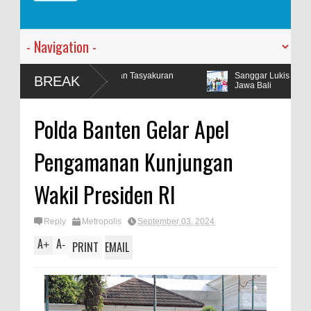
engadakan Tasyakuran
Sanggar Lukis Barong Art Production Ram
BREAK
Jawa Bali
Polda Banten Gelar Apel
Pengamanan Kunjungan
Wakil Presiden RI
Reply
Metropolis
September 03, 2024
A
A
+
-
PRINT
EMAIL