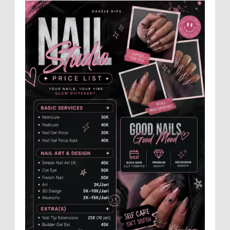
ikut memeriahkan panggung JFC
Exhibition di Alun-Alun Jember beberapa waktu lalu.
MEMOPOS.co.id, Jem...
Anggota Karang Taruna Urunan Demi
Nobar Indonesia Lawan Vietnam
Pertandingan sepakbola antara Tim
Indonesia dan Vietnam tidak dilewatkan
begitu saha oleh penggemar bola, termasuk karang
taruna bahkan mere...
Menko Zulhas Wajibkan Program Makan
Bergizi Gratis Menyerap Bahan Pangan
dari Desa
BLORA - Menteri Koordinator Bidang
Pangan RI Zulkifli Hasan menegaskan bahwa Satuan
Pelayanan Pemenuhan Gizi (SPPG) pelaksana Program
Makan ...