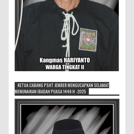
KETUA CABANG PSHT JEMBER MENGUCAPKAN SELAMAT
MENUNAIKAN IBADAH PUASA 1446 H -2025
Pemilik Lahan Safi'i Dilaporkan Pencurian
dan Pengrusakan
Didampingi Kuasa Hukum Safi'i Datangi
Polres Jember MEMOPOS.vo.id, Jember -
Safi'i (76) warga Kreyongan, Kelurahan Patrang,
Kabupat...