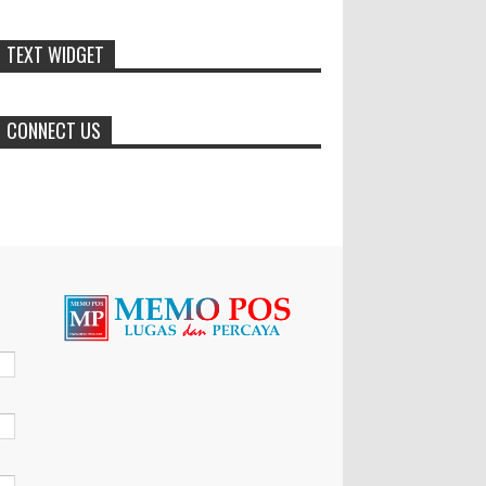
membantu program pembangunan daerah....
TEXT WIDGET
Generasi Kedua Pertahankan Grup
Keroncong Agar Tetap Eksis
Grup Keroncong Setia Kawan dari
CONNECT US
Jember, ikut memeriahkan
panggung JFC Exhibition di Alun-Alun Jember
beberapa waktu lalu. MEMOPOS.co.id, Jem...
Menko Zulhas Wajibkan Program
Makan Bergizi Gratis Menyerap
Bahan Pangan dari Desa
BLORA - Menteri Koordinator
Bidang Pangan RI Zulkifli Hasan menegaskan
bahwa Satuan Pelayanan Pemenuhan Gizi (SPPG)
pelaksana Program Makan ...
Pucuk Pimpinan Polres Blora