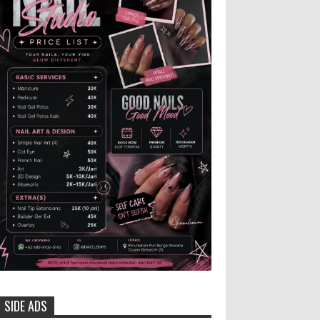
dan Bibit Ternak Gratis ‎
‎BLORA – Wakil Bupati Blora Hj.
Sri Setyorini menghadiri Rapat Anggota
Tahunan (RAT) Kelompok Tani Hutan (KTH)
Masjid Baitur Mulyo yang dig...
Anggota Karang Taruna Urunan
Demi Nobar Indonesia Lawan
Vietnam
Pertandingan sepakbola antara
Tim Indonesia dan Vietnam tidak dilewatkan
begitu saha oleh penggemar bola, termasuk
karang taruna bahkan mere...
Santri Milenial Siap Sukseskan
Program PTSL
Bupati Jember Gus Fawait bangga
di Jember kini memiliki
SIDE ADS
organisasi santri milenial, sehingga bisa turut