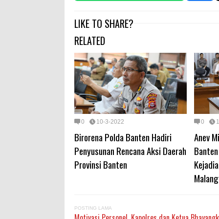
LIKE TO SHARE?
RELATED
0
10-3-2022
0
Birorena Polda Banten Hadiri
Anev M
Penyusunan Rencana Aksi Daerah
Banten
Provinsi Banten
Kejadia
Malang
POSTING LAMA
Motivasi Personel, Kapolres dan Ketua Bhayang