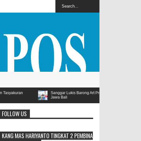
Sanggar Lukis Barong Art Production Ramaikan Lomba Lukis Tema Pariwisata
Jawa Bali
FOLLOW US
KANG MAS HARIYANTO TINGKAT 2 PEMBINA