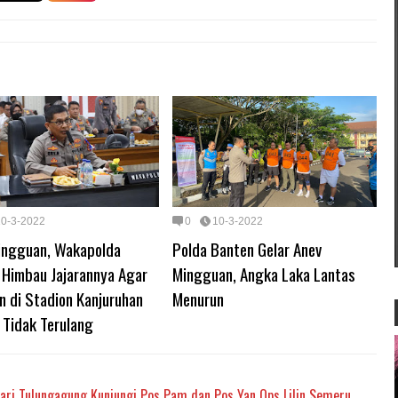
10-3-2022
0
10-3-2022
ingguan, Wakapolda
Polda Banten Gelar Anev
 Himbau Jajarannya Agar
Mingguan, Angka Laka Lantas
n di Stadion Kanjuruhan
Menurun
 Tidak Terulang
kari Tulungagung Kunjungi Pos Pam dan Pos Yan Ops Lilin Semeru