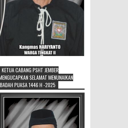
KETUA CABANG PSHT JEMBER
Sikapi Overproduksi Panen Selada,
MENGUCAPKAN SELAMAT MENUNAIKAN
Petani Muda Hidroponik Ikuti
IBADAH PUASA 1446 H -2025
Pelatihan Manajemen Budidaya
dan Tata Kelola Pasar
Setelah Pelatihan Diwilayah Ambulu Foto
Bersama MEMOPOS.co.id, Jember - Trend
pertanian urban saat ini menjadi pilihan
generasi muda untuk ...