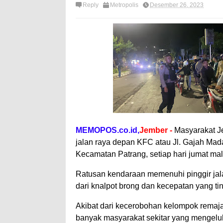
Reply
Metropolis
Desember 26, 2023
MEMOPOS.co.id,
Jember -
Masyarakat J
jalan raya depan KFC atau Jl. Gajah M
Kecamatan Patrang, setiap hari jumat m
Ratusan kendaraan memenuhi pinggir jalan
dari knalpot brong dan kecepatan yang t
Akibat dari kecerobohan kelompok remaja in
banyak masyarakat sekitar yang mengel