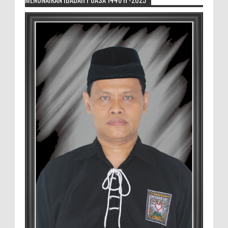
Sikapi Overproduksi Panen Selada, Petani
Muda Hidroponik Ikuti Pelatihan
Manajemen Budidaya dan Tata Kelola
Pasar
Setelah Pelatihan Diwilayah Ambulu Foto Bersama
MEMOPOS.co.id, Jember - Trend pertanian urban saat ini
menjadi pilihan generasi muda untuk ...
Sambut penilaian Akreditasi
RSD.dr.Soebandi Bagikan Sembako Kepada
Warga Sekitar
Suasana ceriah terlihat di raut keluarga
besar RSD.dr.Soebandi Jember saat melakukan kegiatan
rutin senam pagi, setelah senam dilanjutkan pe...
Pemilik Lahan Safi'i Dilaporkan Pencurian
dan Pengrusakan
Didampingi Kuasa Hukum Safi'i Datangi
Polres Jember MEMOPOS.vo.id, Jember -