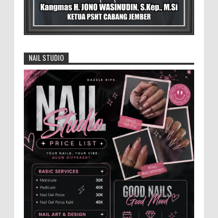
Safi'i (76) warga Kreyongan, Kelurahan Patrang,
Kabupat...
4.000 Petani Hutan Blora Bakal
Digelontor Bantuan CSR Jumbo dan Bibit
NAIL STUDIO
Ternak Gratis ‎
‎BLORA – Wakil Bupati Blora Hj. Sri
Setyorini menghadiri Rapat Anggota Tahunan (RAT)
Kelompok Tani Hutan (KTH) Masjid Baitur Mulyo yang
dig...
Anggota Karang Taruna Urunan Demi
Nobar Indonesia Lawan Vietnam
Pertandingan sepakbola antara Tim
Indonesia dan Vietnam tidak dilewatkan
begitu saha oleh penggemar bola, termasuk karang
taruna bahkan mere...