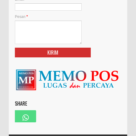
Pesan
*
SHARE