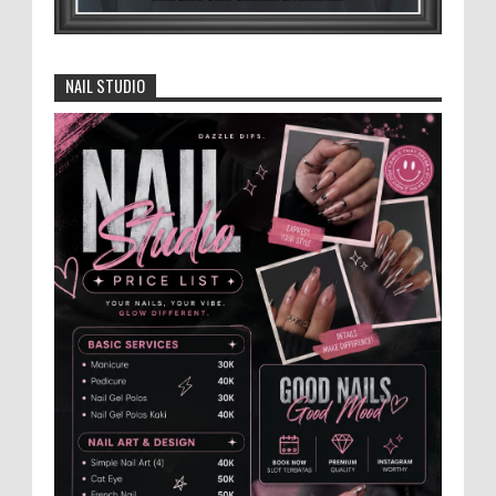
Makan ...
David Iswanto Jabat Ketua Gradasi
Kabupaten Jember 2026-2031
NAIL STUDIO
Jajaran Dewan Pengurus DPC Kabupaten
Jember 2025-2031, saat foto bersama
usai acara pelantikan di Gedung Jember Nusantara,
Selasa 28 Juli 2...
Anggota Karang Taruna Urunan Demi
Nobar Indonesia Lawan Vietnam
Pertandingan sepakbola antara Tim
Indonesia dan Vietnam tidak dilewatkan
begitu saha oleh penggemar bola, termasuk karang
taruna bahkan mere...
Dukung Pariwisata Polres Magetan Turut
Ambil Bagian Trail Run Ring of Lawu 2026
Istimewa MEMOPOS.co.id, Magetan -!