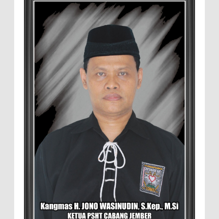
Grup Keroncong Setia Kawan dari Jember,
ikut memeriahkan panggung JFC
Exhibition di Alun-Alun Jember beberapa waktu lalu.
MEMOPOS.co.id, Jem...
Duta GenRe Blora 2026 Siap Untuk
Menjadi Agen Perubahan
BLORA — Rizky Akbar Putra Basyari dari
PIK-R Gemilang SMA Negeri 1 Blora dan
Salsabila Hidayatul Kamilah dari PIK-R Tunas Cahaya
Kecamatan B...
Menko Zulhas Wajibkan Program Makan
Bergizi Gratis Menyerap Bahan Pangan
dari Desa
BLORA - Menteri Koordinator Bidang
Pangan RI Zulkifli Hasan menegaskan bahwa Satuan
Pelayanan Pemenuhan Gizi (SPPG) pelaksana Program