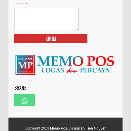
Pesan
*
SHARE
Copyright 2013
Memo Pos
. Design By
Tien Nguyen