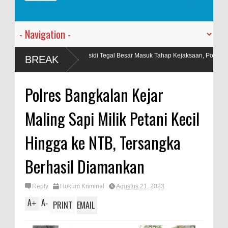
BM Subsidi Tegal Besar Masuk Tahap Kejaksaan, Polres Jember Limpahkan
BREAK
Polres Bangkalan Kejar
Maling Sapi Milik Petani Kecil
Hingga ke NTB, Tersangka
Berhasil Diamankan
Reply
Hukum Kriminal
Agustus 21, 2023
A
A
+
-
PRINT
EMAIL