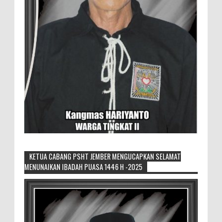
KETUA CABANG PSHT JEMBER MENGUCAPKAN SELAMAT
MENUNAIKAN IBADAH PUASA 1446 H -2025
Generasi Kedua Pertahankan Grup
Keroncong Agar Tetap Eksis
Grup Keroncong Setia Kawan dari Jember,
ikut memeriahkan panggung JFC
Exhibition di Alun-Alun Jember beberapa waktu lalu.