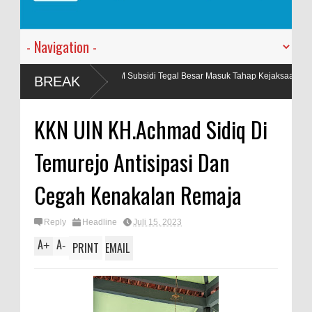
aan BBM Subsidi Tegal Besar Masuk Tahap Kejaksaan, Polres Jember Limpahka
BREAK
KKN UIN KH.Achmad Sidiq Di
Temurejo Antisipasi Dan
Cegah Kenakalan Remaja
Reply
Headline
Juli 15, 2023
A
A
+
-
PRINT
EMAIL