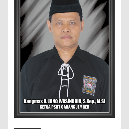
MEMOPOS.co.id, Jem...
Duta GenRe Blora 2026 Siap Untuk
Menjadi Agen Perubahan
BLORA — Rizky Akbar Putra Basyari dari
PIK-R Gemilang SMA Negeri 1 Blora dan
Salsabila Hidayatul Kamilah dari PIK-R Tunas Cahaya
Kecamatan B...
Menko Zulhas Wajibkan Program Makan
Bergizi Gratis Menyerap Bahan Pangan
dari Desa
BLORA - Menteri Koordinator Bidang
Pangan RI Zulkifli Hasan menegaskan bahwa Satuan
Pelayanan Pemenuhan Gizi (SPPG) pelaksana Program
Makan ...
David Iswanto Jabat Ketua Gradasi