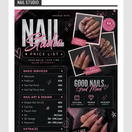
Kabupaten Jember 2026-2031
NAIL STUDIO
Jajaran Dewan Pengurus DPC Kabupaten
Jember 2025-2031, saat foto bersama
usai acara pelantikan di Gedung Jember Nusantara,
Selasa 28 Juli 2...
Anggota Karang Taruna Urunan Demi
Nobar Indonesia Lawan Vietnam
Pertandingan sepakbola antara Tim
Indonesia dan Vietnam tidak dilewatkan
begitu saha oleh penggemar bola, termasuk karang
taruna bahkan mere...
Dukung Pariwisata Polres Magetan Turut
Ambil Bagian Trail Run Ring of Lawu 2026
Istimewa MEMOPOS.co.id, Magetan -!
Kapolres Magetan AKBP Dr. Raden Erik
Bangun Prakasa, S.H., S.I.K., M.M., turut ambil bagian
dalam ajang b...