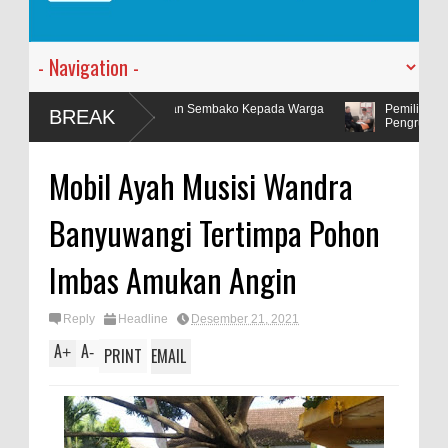
ndi Bagikan Sembako Kepada Warga
Pemilik Lahan Safi'i Dilaporkan Pe
BREAK
Pengrusakan
kan Lomba Lukis Tema Pariwisata Se
Mobil Ayah Musisi Wandra
Banyuwangi Tertimpa Pohon
Imbas Amukan Angin
Reply
Headline
Desember 21, 2021
A
A
+
-
PRINT
EMAIL