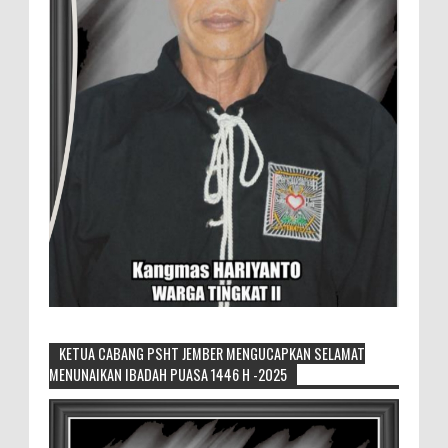
KETUA CABANG PSHT JEMBER MENGUCAPKAN SELAMAT
MENUNAIKAN IBADAH PUASA 1446 H -2025
Pemilik Lahan Safi'i Dilaporkan Pencurian
dan Pengrusakan
Didampingi Kuasa Hukum Safi'i Datangi