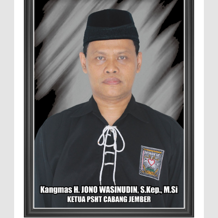
Polres Jember MEMOPOS.vo.id, Jember -
Safi'i (76) warga Kreyongan, Kelurahan Patrang,
Kabupat...
4.000 Petani Hutan Blora Bakal
Digelontor Bantuan CSR Jumbo dan Bibit
Ternak Gratis ‎
‎BLORA – Wakil Bupati Blora Hj. Sri
Setyorini menghadiri Rapat Anggota Tahunan (RAT)
Kelompok Tani Hutan (KTH) Masjid Baitur Mulyo yang
dig...
David Iswanto Jabat Ketua Gradasi
Kabupaten Jember 2026-2031
Jajaran Dewan Pengurus DPC Kabupaten
Jember 2025-2031, saat foto bersama
usai acara pelantikan di Gedung Jember Nusantara,
Selasa 28 Juli 2...