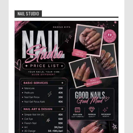
Anggota Karang Taruna Urunan Demi
Nobar Indonesia Lawan Vietnam
NAIL STUDIO
Pertandingan sepakbola antara Tim
Indonesia dan Vietnam tidak dilewatkan
begitu saha oleh penggemar bola, termasuk karang
taruna bahkan mere...
Generasi Kedua Pertahankan Grup
Keroncong Agar Tetap Eksis
Grup Keroncong Setia Kawan dari Jember,
ikut memeriahkan panggung JFC
Exhibition di Alun-Alun Jember beberapa waktu lalu.
MEMOPOS.co.id, Jem...
Menko Zulhas Wajibkan Program Makan
Bergizi Gratis Menyerap Bahan Pangan
dari Desa
BLORA - Menteri Koordinator Bidang