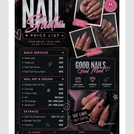
dalam ajang b...
Menko Zulhas Wajibkan Program Makan
Bergizi Gratis Menyerap Bahan Pangan
dari Desa
BLORA - Menteri Koordinator Bidang
Pangan RI Zulkifli Hasan menegaskan bahwa Satuan
Pelayanan Pemenuhan Gizi (SPPG) pelaksana Program
Makan ...
Dari SiLPA Rp90 Miliar hingga Masalah
Air Bersih, Bupati Blora Beberkan Solusi
di Paripurna DPRD
BLORA – Suasana berbeda mewarnai
Rapat Paripurna DPRD Kabupaten Blora, Selasa
(28/7/2026). Di sela penyampaian pandangan umum
fraksi-fraks...