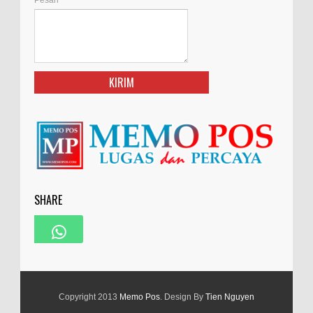
Pesan
*
SHARE
Copyright 2013
Memo Pos
. Design By
Tien Nguyen