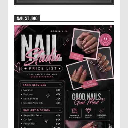
4.000 Petani Hutan Blora Bakal
Digelontor Bantuan CSR Jumbo dan Bibit
NAIL STUDIO
Ternak Gratis ‎
‎BLORA – Wakil Bupati Blora Hj. Sri
Setyorini menghadiri Rapat Anggota Tahunan (RAT)
Kelompok Tani Hutan (KTH) Masjid Baitur Mulyo yang
dig...
Anggota Karang Taruna Urunan Demi
Nobar Indonesia Lawan Vietnam
Pertandingan sepakbola antara Tim
Indonesia dan Vietnam tidak dilewatkan
begitu saha oleh penggemar bola, termasuk karang
taruna bahkan mere...
Santri Milenial Siap Sukseskan Program
PTSL