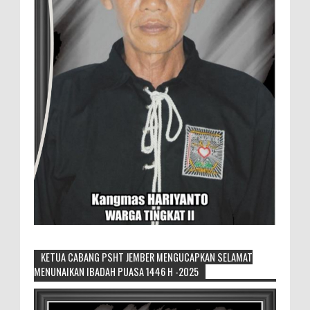
KETUA CABANG PSHT JEMBER MENGUCAPKAN SELAMAT
MENUNAIKAN IBADAH PUASA 1446 H -2025
Sikapi Overproduksi Panen Selada, Petani
Muda Hidroponik Ikuti Pelatihan
Manajemen Budidaya dan Tata Kelola