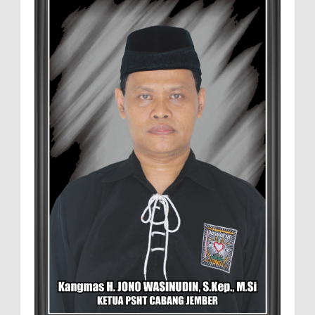
Pasar
Setelah Pelatihan Diwilayah Ambulu Foto Bersama
MEMOPOS.co.id, Jember - Trend pertanian urban saat ini
menjadi pilihan generasi muda untuk ...
Sambut penilaian Akreditasi
RSD.dr.Soebandi Bagikan Sembako Kepada
Warga Sekitar
Suasana ceriah terlihat di raut keluarga
besar RSD.dr.Soebandi Jember saat melakukan kegiatan
rutin senam pagi, setelah senam dilanjutkan pe...
Pemilik Lahan Safi'i Dilaporkan Pencurian
dan Pengrusakan
Didampingi Kuasa Hukum Safi'i Datangi
Polres Jember MEMOPOS.vo.id, Jember -
Safi'i (76) warga Kreyongan, Kelurahan Patrang,
Kabupat...