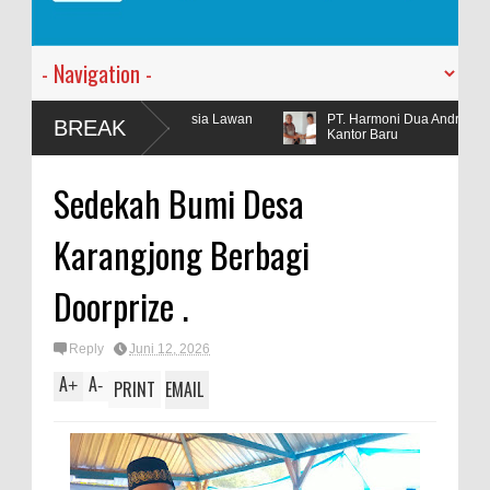
bar Indonesia Lawan
PT. Harmoni Dua Andromeda Mengadakan Tasy
BREAK
Kantor Baru
Sedekah Bumi Desa
Karangjong Berbagi
Doorprize .
Reply
Juni 12, 2026
A
A
+
-
PRINT
EMAIL