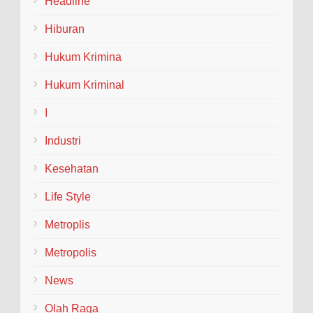
Headline
Jember kini memiliki organisasi santri
milenial, sehingga bisa turut membantu program
Hiburan
pembangunan daerah....
Hukum Krimina
Hukum Kriminal
I
Industri
Kesehatan
Life Style
Metroplis
Metropolis
News
Olah Raga