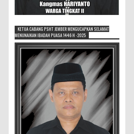
KETUA CABANG PSHT JEMBER MENGUCAPKAN SELAMAT
MENUNAIKAN IBADAH PUASA 1446 H -2025
Pemilik Lahan Safi'i Dilaporkan Pencurian
dan Pengrusakan
Didampingi Kuasa Hukum Safi'i Datangi
Polres Jember MEMOPOS.vo.id, Jember -
Safi'i (76) warga Kreyongan, Kelurahan Patrang,
Kabupat...
4.000 Petani Hutan Blora Bakal
Digelontor Bantuan CSR Jumbo dan Bibit
Ternak Gratis ‎
‎BLORA – Wakil Bupati Blora Hj. Sri
Setyorini menghadiri Rapat Anggota Tahunan (RAT)
Kelompok Tani Hutan (KTH) Masjid Baitur Mulyo yang
dig...