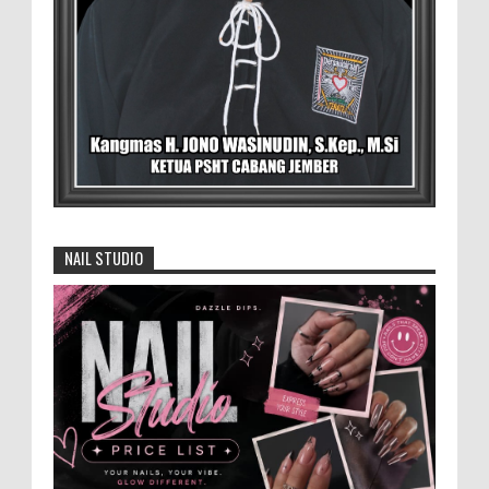
David Iswanto Jabat Ketua Gradasi
Kabupaten Jember 2026-2031
Jajaran Dewan Pengurus DPC Kabupaten
Jember 2025-2031, saat foto bersama
usai acara pelantikan di Gedung Jember Nusantara,
Selasa 28 Juli 2...
Anggota Karang Taruna Urunan Demi
Nobar Indonesia Lawan Vietnam
NAIL STUDIO
Pertandingan sepakbola antara Tim
Indonesia dan Vietnam tidak dilewatkan
begitu saha oleh penggemar bola, termasuk karang
taruna bahkan mere...
Generasi Kedua Pertahankan Grup
Keroncong Agar Tetap Eksis
Grup Keroncong Setia Kawan dari Jember,