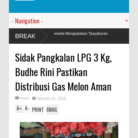
i Dua Andromeda Mengadakan Tasyakuran
BREAK
Sidak Pangkalan LPG 3 Kg,
Budhe Rini Pastikan
Distribusi Gas Melon Aman
Reply
Februari 25, 2026
A
A
+
-
PRINT
EMAIL