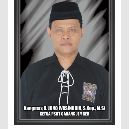
Setelah Pelatihan Diwilayah Ambulu Foto Bersama
MEMOPOS.co.id, Jember - Trend pertanian urban saat ini
menjadi pilihan generasi muda untuk ...
Sambut penilaian Akreditasi
RSD.dr.Soebandi Bagikan Sembako Kepada
Warga Sekitar
Suasana ceriah terlihat di raut keluarga
besar RSD.dr.Soebandi Jember saat melakukan kegiatan
rutin senam pagi, setelah senam dilanjutkan pe...
Pemilik Lahan Safi'i Dilaporkan Pencurian
dan Pengrusakan
Didampingi Kuasa Hukum Safi'i Datangi
Polres Jember MEMOPOS.vo.id, Jember -
Safi'i (76) warga Kreyongan, Kelurahan Patrang,
Kabupat...