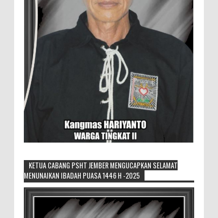
KETUA CABANG PSHT JEMBER MENGUCAPKAN SELAMAT
MENUNAIKAN IBADAH PUASA 1446 H -2025
Sikapi Overproduksi Panen Selada, Petani
Muda Hidroponik Ikuti Pelatihan
Manajemen Budidaya dan Tata Kelola
Pasar