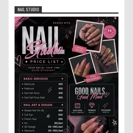
4.000 Petani Hutan Blora Bakal
Digelontor Bantuan CSR Jumbo dan Bibit
NAIL STUDIO
Ternak Gratis ‎
‎BLORA – Wakil Bupati Blora Hj. Sri
Setyorini menghadiri Rapat Anggota Tahunan (RAT)
Kelompok Tani Hutan (KTH) Masjid Baitur Mulyo yang
dig...
Anggota Karang Taruna Urunan Demi
Nobar Indonesia Lawan Vietnam
Pertandingan sepakbola antara Tim
Indonesia dan Vietnam tidak dilewatkan
begitu saha oleh penggemar bola, termasuk karang
taruna bahkan mere...
Santri Milenial Siap Sukseskan Program
PTSL
Bupati Jember Gus Fawait bangga di
Jember kini memiliki organisasi santri