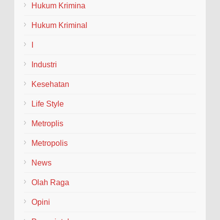
(Welcome and Farewell Parade) bagi pimpinan baru dan
Hukum Krimina
lama...
Hukum Kriminal
I
Industri
Kesehatan
Life Style
Metroplis
Metropolis
News
Olah Raga
Opini