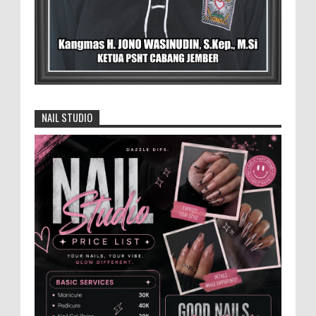
Didampingi Kuasa Hukum Safi'i Datangi
Polres Jember MEMOPOS.vo.id, Jember -
Safi'i (76) warga Kreyongan, Kelurahan Patrang,
Kabupat...
4.000 Petani Hutan Blora Bakal
Digelontor Bantuan CSR Jumbo dan Bibit
NAIL STUDIO
Ternak Gratis ‎
‎BLORA – Wakil Bupati Blora Hj. Sri
Setyorini menghadiri Rapat Anggota Tahunan (RAT)
Kelompok Tani Hutan (KTH) Masjid Baitur Mulyo yang
dig...
Anggota Karang Taruna Urunan Demi
Nobar Indonesia Lawan Vietnam
Pertandingan sepakbola antara Tim
Indonesia dan Vietnam tidak dilewatkan
begitu saha oleh penggemar bola, termasuk karang