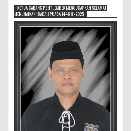
KETUA CABANG PSHT JEMBER MENGUCAPKAN SELAMAT
MENUNAIKAN IBADAH PUASA 1446 H -2025
Sikapi Overproduksi Panen Selada, Petani
Muda Hidroponik Ikuti Pelatihan
Manajemen Budidaya dan Tata Kelola
Pasar
Setelah Pelatihan Diwilayah Ambulu Foto Bersama
MEMOPOS.co.id, Jember - Trend pertanian urban saat ini
menjadi pilihan generasi muda untuk ...
Sambut penilaian Akreditasi
RSD.dr.Soebandi Bagikan Sembako Kepada
Warga Sekitar
Suasana ceriah terlihat di raut keluarga
besar RSD.dr.Soebandi Jember saat melakukan kegiatan
rutin senam pagi, setelah senam dilanjutkan pe...
Pemilik Lahan Safi'i Dilaporkan Pencurian
dan Pengrusakan