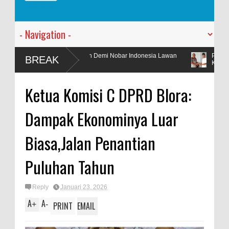
una Urunan Demi Nobar Indonesia Lawan
PT. Harmoni Dua Andromed
BREAK
Kantor Baru
Ketua Komisi C DPRD Blora:
Dampak Ekonominya Luar
Biasa,Jalan Penantian
Puluhan Tahun
Reply
Januari 23, 2026
A
A
+
-
PRINT
EMAIL