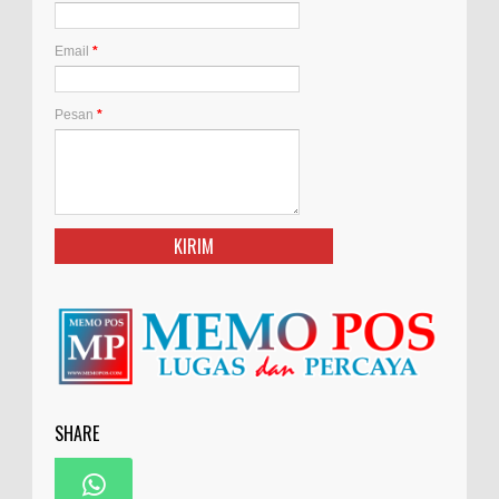
Email
*
Pesan
*
SHARE