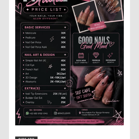
Ambil Bagian Trail Run Ring of Lawu 2026
Istimewa MEMOPOS.co.id, Magetan -!
Kapolres Magetan AKBP Dr. Raden Erik
Bangun Prakasa, S.H., S.I.K., M.M., turut ambil bagian
dalam ajang b...
Anggota Karang Taruna Urunan Demi
Nobar Indonesia Lawan Vietnam
Pertandingan sepakbola antara Tim
Indonesia dan Vietnam tidak dilewatkan
begitu saha oleh penggemar bola, termasuk karang
taruna bahkan mere...
Dari SiLPA Rp90 Miliar hingga Masalah
Air Bersih, Bupati Blora Beberkan Solusi
di Paripurna DPRD
BLORA – Suasana berbeda mewarnai
Rapat Paripurna DPRD Kabupaten Blora, Selasa