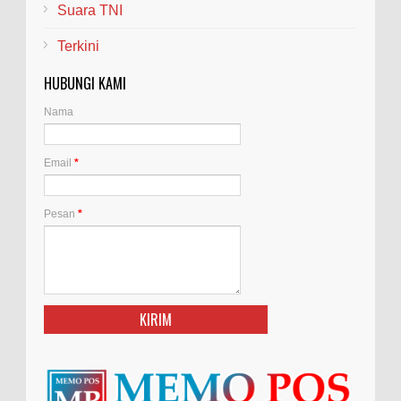
Suara TNI
Terkini
HUBUNGI KAMI
Nama
Email
*
Pesan
*