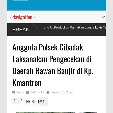
Lukis Barong Art Production Ramaikan Lomba Lukis Tema Pariwisata Se
BREAK
i
Anggota Polsek Cibadak
Laksanakan Pengecekan di
Daerah Rawan Banjir di Kp.
Kmantren
Reply
Metropolis
Januari 14, 2026
A
A
+
-
PRINT
EMAIL