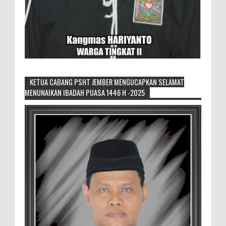
KETUA CABANG PSHT JEMBER MENGUCAPKAN SELAMAT
MENUNAIKAN IBADAH PUASA 1446 H -2025
Generasi Kedua Pertahankan Grup
Keroncong Agar Tetap Eksis
Grup Keroncong Setia Kawan dari Jember,
ikut memeriahkan panggung JFC
Exhibition di Alun-Alun Jember beberapa waktu lalu.
MEMOPOS.co.id, Jem...
Duta GenRe Blora 2026 Siap Untuk
Menjadi Agen Perubahan
BLORA — Rizky Akbar Putra Basyari dari
PIK-R Gemilang SMA Negeri 1 Blora dan