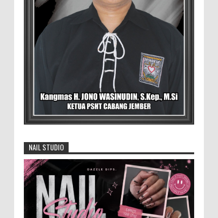
Salsabila Hidayatul Kamilah dari PIK-R Tunas Cahaya
Kecamatan B...
Menko Zulhas Wajibkan Program Makan
Bergizi Gratis Menyerap Bahan Pangan
dari Desa
BLORA - Menteri Koordinator Bidang
Pangan RI Zulkifli Hasan menegaskan bahwa Satuan
Pelayanan Pemenuhan Gizi (SPPG) pelaksana Program
Makan ...
David Iswanto Jabat Ketua Gradasi
Kabupaten Jember 2026-2031
NAIL STUDIO
Jajaran Dewan Pengurus DPC Kabupaten
Jember 2025-2031, saat foto bersama
usai acara pelantikan di Gedung Jember Nusantara,
Selasa 28 Juli 2...
Dukung Pariwisata Polres Magetan Turut