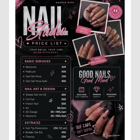
Jember 2025-2031, saat foto bersama
usai acara pelantikan di Gedung Jember Nusantara,
Selasa 28 Juli 2...
Anggota Karang Taruna Urunan Demi
Nobar Indonesia Lawan Vietnam
Pertandingan sepakbola antara Tim
Indonesia dan Vietnam tidak dilewatkan
begitu saha oleh penggemar bola, termasuk karang
taruna bahkan mere...
Dukung Pariwisata Polres Magetan Turut
Ambil Bagian Trail Run Ring of Lawu 2026
Istimewa MEMOPOS.co.id, Magetan -!
Kapolres Magetan AKBP Dr. Raden Erik
Bangun Prakasa, S.H., S.I.K., M.M., turut ambil bagian
dalam ajang b...
Dari SiLPA Rp90 Miliar hingga Masalah