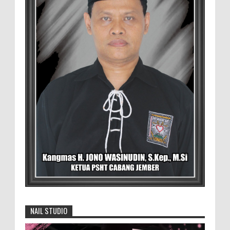
Duta GenRe Blora 2026 Siap Untuk
Menjadi Agen Perubahan
BLORA — Rizky Akbar Putra Basyari dari
PIK-R Gemilang SMA Negeri 1 Blora dan
Salsabila Hidayatul Kamilah dari PIK-R Tunas Cahaya
Kecamatan B...
Menko Zulhas Wajibkan Program Makan
Bergizi Gratis Menyerap Bahan Pangan
dari Desa
BLORA - Menteri Koordinator Bidang
Pangan RI Zulkifli Hasan menegaskan bahwa Satuan
Pelayanan Pemenuhan Gizi (SPPG) pelaksana Program
Makan ...
David Iswanto Jabat Ketua Gradasi
Kabupaten Jember 2026-2031
NAIL STUDIO
Jajaran Dewan Pengurus DPC Kabupaten