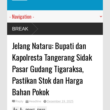
Anggota K
BREAK
Vietnam
Kapolres 
Jelang Nataru: Bupati dan
Kodim 08
Kapolresta Tangerang Sidak
Pasar Gudang Tigaraksa,
Pastikan Stok dan Harga
Bahan Pokok
Reply
Headline
Desember 19, 2025
A
A
+
-