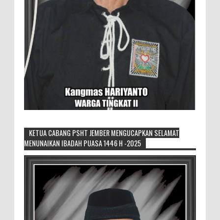
KETUA CABANG PSHT JEMBER MENGUCAPKAN SELAMAT
MENUNAIKAN IBADAH PUASA 1446 H -2025
Generasi Kedua Pertahankan Grup
Keroncong Agar Tetap Eksis
Grup Keroncong Setia Kawan dari Jember,
ikut memeriahkan panggung JFC
Exhibition di Alun-Alun Jember beberapa waktu lalu.
MEMOPOS.co.id, Jem...