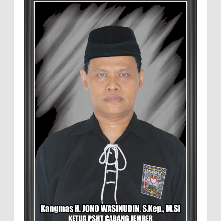
Didampingi Kuasa Hukum Safi'i Datangi
Polres Jember MEMOPOS.vo.id, Jember -
Safi'i (76) warga Kreyongan, Kelurahan Patrang,
Kabupat...
4.000 Petani Hutan Blora Bakal
Digelontor Bantuan CSR Jumbo dan Bibit
Ternak Gratis ‎
‎BLORA – Wakil Bupati Blora Hj. Sri
Setyorini menghadiri Rapat Anggota Tahunan (RAT)
Kelompok Tani Hutan (KTH) Masjid Baitur Mulyo yang
dig...
David Iswanto Jabat Ketua Gradasi
Kabupaten Jember 2026-2031
Jajaran Dewan Pengurus DPC Kabupaten
Jember 2025-2031, saat foto bersama
usai acara pelantikan di Gedung Jember Nusantara,