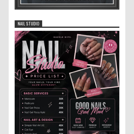
Selasa 28 Juli 2...
Anggota Karang Taruna Urunan Demi
Nobar Indonesia Lawan Vietnam
NAIL STUDIO
Pertandingan sepakbola antara Tim
Indonesia dan Vietnam tidak dilewatkan
begitu saha oleh penggemar bola, termasuk karang
taruna bahkan mere...
Generasi Kedua Pertahankan Grup
Keroncong Agar Tetap Eksis
Grup Keroncong Setia Kawan dari Jember,
ikut memeriahkan panggung JFC
Exhibition di Alun-Alun Jember beberapa waktu lalu.
MEMOPOS.co.id, Jem...
Menko Zulhas Wajibkan Program Makan
Bergizi Gratis Menyerap Bahan Pangan
dari Desa