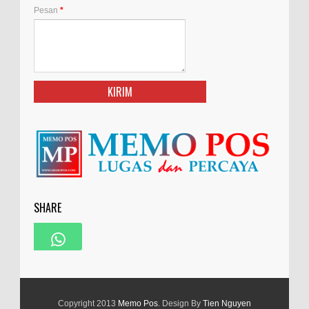
Pesan
*
SHARE
Copyright 2013
Memo Pos
. Design By
Tien Nguyen