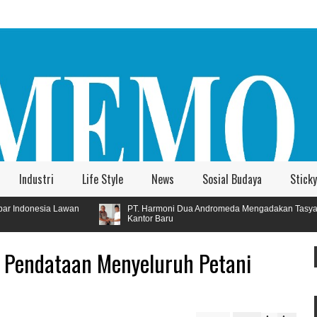
Industri
Life Style
News
Sosial Budaya
Sticky
PT. Harmoni Dua Andromeda Mengadakan Tasyakuran
Sa
Kantor Baru
Ja
n Pendataan Menyeluruh Petani