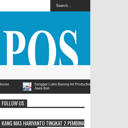
nggar Lukis Barong Art Production Ramaikan Lomba Lukis Tema Pariwisata Se
wa Bali
FOLLOW US
KANG MAS HARIYANTO TINGKAT 2 PEMBINA