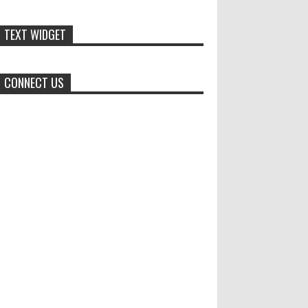
membantu program pembangunan daerah....
TEXT WIDGET
Menko Zulhas Wajibkan Program
Makan Bergizi Gratis Menyerap
Bahan Pangan dari Desa
CONNECT US
BLORA - Menteri Koordinator
Bidang Pangan RI Zulkifli Hasan menegaskan
bahwa Satuan Pelayanan Pemenuhan Gizi (SPPG)
pelaksana Program Makan ...
Generasi Kedua Pertahankan Grup
Keroncong Agar Tetap Eksis
Grup Keroncong Setia Kawan dari
Jember, ikut memeriahkan
panggung JFC Exhibition di Alun-Alun Jember
beberapa waktu lalu. MEMOPOS.co.id, Jem...
Pucuk Pimpinan Polres Blora