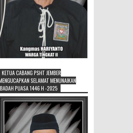
KETUA CABANG PSHT JEMBER
Sikapi Overproduksi Panen Selada,
MENGUCAPKAN SELAMAT MENUNAIKAN
Petani Muda Hidroponik Ikuti
IBADAH PUASA 1446 H -2025
Pelatihan Manajemen Budidaya
dan Tata Kelola Pasar
Setelah Pelatihan Diwilayah Ambulu Foto
Bersama MEMOPOS.co.id, Jember - Trend
pertanian urban saat ini menjadi pilihan
generasi muda untuk ...