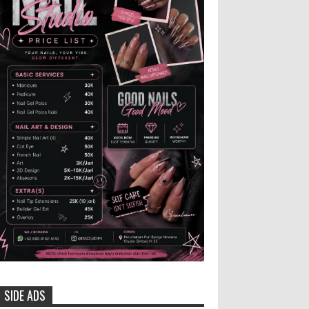
dan Bibit Ternak Gratis ‎
‎BLORA – Wakil Bupati Blora Hj.
Sri Setyorini menghadiri Rapat Anggota
Tahunan (RAT) Kelompok Tani Hutan (KTH)
Masjid Baitur Mulyo yang dig...
Anggota Karang Taruna Urunan
Demi Nobar Indonesia Lawan
Vietnam
Pertandingan sepakbola antara
Tim Indonesia dan Vietnam tidak dilewatkan
begitu saha oleh penggemar bola, termasuk
karang taruna bahkan mere...
Santri Milenial Siap Sukseskan
Program PTSL
Bupati Jember Gus Fawait bangga
di Jember kini memiliki
SIDE ADS
organisasi santri milenial, sehingga bisa turut