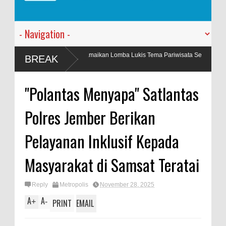
tion Ramaikan Lomba Lukis Tema Pariwisata Se
Penyalahgunaan BBM
BREAK
Berkas
"Polantas Menyapa" Satlantas
Polres Jember Berikan
Pelayanan Inklusif Kepada
Masyarakat di Samsat Teratai
Reply
Metropolis
November 28, 2025
A
A
+
-
PRINT
EMAIL