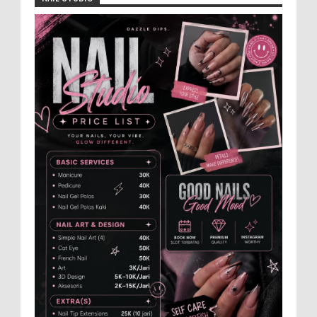
Jajaran Dewan Pengurus DPC Kabupaten
Jember 2025-2031, saat foto bersama
usai acara pelantikan di Gedung Jember Nusantara,
Selasa 28 Juli 2...
Dukung Pariwisata Polres Magetan Turut
Ambil Bagian Trail Run Ring of Lawu 2026
Istimewa MEMOPOS.co.id, Magetan -!
Kapolres Magetan AKBP Dr. Raden Erik
Bangun Prakasa, S.H., S.I.K., M.M., turut ambil bagian
dalam ajang b...
Anggota Karang Taruna Urunan Demi
Nobar Indonesia Lawan Vietnam
Pertandingan sepakbola antara Tim
Indonesia dan Vietnam tidak dilewatkan
begitu saha oleh penggemar bola, termasuk karang
taruna bahkan mere...