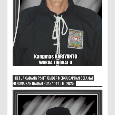
KETUA CABANG PSHT JEMBER MENGUCAPKAN SELAMAT
MENUNAIKAN IBADAH PUASA 1446 H -2025
Generasi Kedua Pertahankan Grup
Keroncong Agar Tetap Eksis
Grup Keroncong Setia Kawan dari Jember,
ikut memeriahkan panggung JFC
Exhibition di Alun-Alun Jember beberapa waktu lalu.