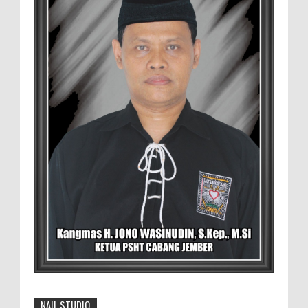
MEMOPOS.co.id, Jem...
Duta GenRe Blora 2026 Siap Untuk
Menjadi Agen Perubahan
BLORA — Rizky Akbar Putra Basyari dari
PIK-R Gemilang SMA Negeri 1 Blora dan
Salsabila Hidayatul Kamilah dari PIK-R Tunas Cahaya
Kecamatan B...
Menko Zulhas Wajibkan Program Makan
Bergizi Gratis Menyerap Bahan Pangan
dari Desa
BLORA - Menteri Koordinator Bidang
Pangan RI Zulkifli Hasan menegaskan bahwa Satuan
Pelayanan Pemenuhan Gizi (SPPG) pelaksana Program
Makan ...
David Iswanto Jabat Ketua Gradasi
Kabupaten Jember 2026-2031
NAIL STUDIO