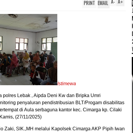
A
A
PRINT
EMAIL
-
+
Istimewa
 polres Lebak , Aipda Deni Kw dan Bripka Umri
toring penyaluran pendistribusian BLT/Progam disabilitas
rtempat di Aula serbaguna kantor kec. Cimarga kp. Cilaki
Kamis, (27/11/2025)
o Zaki, SIK.,MH melalui Kapolsek Cimarga AKP Pipih Iwan