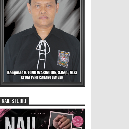
4.000 Petani Hutan Blora Bakal
Digelontor Bantuan CSR Jumbo
dan Bibit Ternak Gratis ‎
‎BLORA – Wakil Bupati Blora Hj.
Sri Setyorini menghadiri Rapat Anggota
Tahunan (RAT) Kelompok Tani Hutan (KTH)
Masjid Baitur Mulyo yang dig...
Pemilik Lahan Safi'i Dilaporkan
Pencurian dan Pengrusakan
Didampingi Kuasa Hukum Safi'i
Datangi Polres Jember
MEMOPOS.vo.id, Jember - Safi'i (76) warga
Kreyongan, Kelurahan Patrang, Kabupat...
NAIL STUDIO
Anggota Karang Taruna Urunan
Demi Nobar Indonesia Lawan
Vietnam