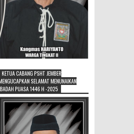
KETUA CABANG PSHT JEMBER
David Iswanto Jabat Ketua
MENGUCAPKAN SELAMAT MENUNAIKAN
Gradasi Kabupaten Jember 2026-
IBADAH PUASA 1446 H -2025
2031
Jajaran Dewan Pengurus DPC
Kabupaten Jember 2025-2031, saat foto
bersama usai acara pelantikan di Gedung
Jember Nusantara, Selasa 28 Juli 2...