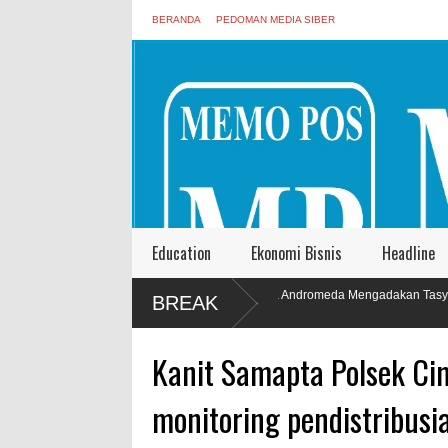
BERANDA
PEDOMAN MEDIA SIBER
Education
Ekonomi Bisnis
Headline
PT. Harmoni Dua Andromeda Mengadakan Tasyakuran
BREAK
Kantor Baru
Kanit Samapta Polsek C
monitoring pendistribusi