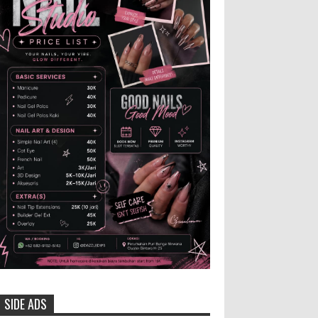
Pertandingan sepakbola antara
Tim Indonesia dan Vietnam tidak dilewatkan
begitu saha oleh penggemar bola, termasuk
karang taruna bahkan mere...
Menko Zulhas Wajibkan Program
Makan Bergizi Gratis Menyerap
Bahan Pangan dari Desa
BLORA - Menteri Koordinator
Bidang Pangan RI Zulkifli Hasan menegaskan
bahwa Satuan Pelayanan Pemenuhan Gizi (SPPG)
pelaksana Program Makan ...
Generasi Kedua Pertahankan Grup
Keroncong Agar Tetap Eksis
Grup Keroncong Setia Kawan dari
Jember, ikut memeriahkan
panggung JFC Exhibition di Alun-Alun Jember
SIDE ADS
beberapa waktu lalu. MEMOPOS.co.id, Jem...