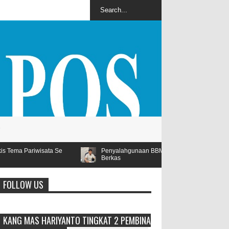
Penyalahgunaan BBM Subsidi Tegal Besar Masuk Tahap Kejaksaan,
Berkas
FOLLOW US
KANG MAS HARIYANTO TINGKAT 2 PEMBINA