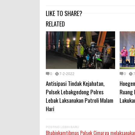
LIKE TO SHARE?
RELATED
0
7-2-2022
0
Antisipasi Tindak Kejahatan,
Hoegen
Polsek Lebakgedong Polres
Ruang K
Lebak Laksanakan Patroli Malam
Lakuka
Hari
POSTING LEBIH BARU
Bhabinkamtibmas Polsek Cimarga melaksanakan