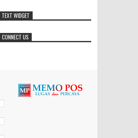
Duta GenRe Blora 2026 Siap
TEXT WIDGET
Untuk Menjadi Agen Perubahan
BLORA — Rizky Akbar Putra
Basyari dari PIK-R Gemilang SMA
CONNECT US
Negeri 1 Blora dan Salsabila Hidayatul Kamilah
dari PIK-R Tunas Cahaya Kecamatan B...
Dukung Pariwisata Polres
Magetan Turut Ambil Bagian Trail
Run Ring of Lawu 2026
Istimewa MEMOPOS.co.id,
Magetan -! Kapolres Magetan AKBP Dr. Raden
Erik Bangun Prakasa, S.H., S.I.K., M.M., turut
ambil bagian dalam ajang b...
Dari SiLPA Rp90 Miliar hingga
Masalah Air Bersih, Bupati Blora