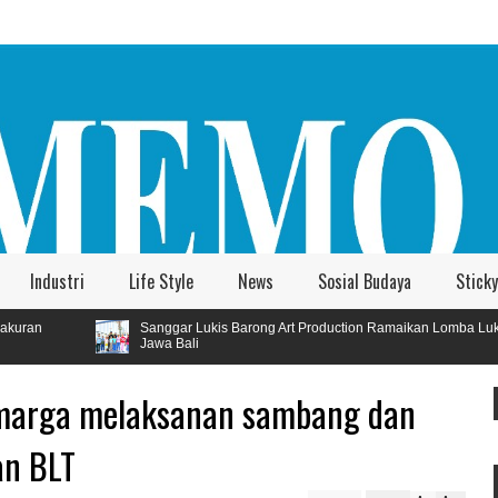
Industri
Life Style
News
Sosial Budaya
Sticky
Sanggar Lukis Barong Art Production Ramaikan Lomba Lukis Tema Pariwisata Se
Jawa Bali
imarga melaksanan sambang dan
an BLT