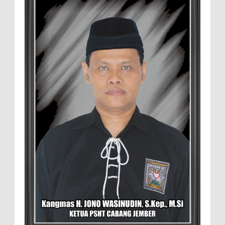
Pasar
Setelah Pelatihan Diwilayah Ambulu Foto Bersama
MEMOPOS.co.id, Jember - Trend pertanian urban saat ini
menjadi pilihan generasi muda untuk ...
Sambut penilaian Akreditasi
RSD.dr.Soebandi Bagikan Sembako Kepada
Warga Sekitar
Suasana ceriah terlihat di raut keluarga
besar RSD.dr.Soebandi Jember saat melakukan kegiatan
rutin senam pagi, setelah senam dilanjutkan pe...
Pemilik Lahan Safi'i Dilaporkan Pencurian
dan Pengrusakan
Didampingi Kuasa Hukum Safi'i Datangi
Polres Jember MEMOPOS.vo.id, Jember -
Safi'i (76) warga Kreyongan, Kelurahan Patrang,
Kabupat...