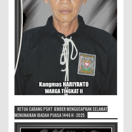
KETUA CABANG PSHT JEMBER MENGUCAPKAN SELAMAT
MENUNAIKAN IBADAH PUASA 1446 H -2025
Sikapi Overproduksi Panen Selada, Petani
Muda Hidroponik Ikuti Pelatihan
Manajemen Budidaya dan Tata Kelola