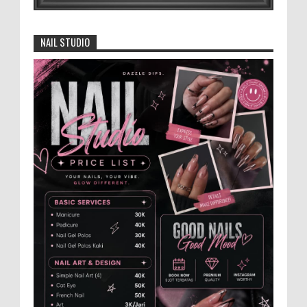
4.000 Petani Hutan Blora Bakal
Digelontor Bantuan CSR Jumbo dan Bibit
NAIL STUDIO
Ternak Gratis ‎
‎BLORA – Wakil Bupati Blora Hj. Sri
Setyorini menghadiri Rapat Anggota Tahunan (RAT)
Kelompok Tani Hutan (KTH) Masjid Baitur Mulyo yang
dig...
Anggota Karang Taruna Urunan Demi
Nobar Indonesia Lawan Vietnam
Pertandingan sepakbola antara Tim
Indonesia dan Vietnam tidak dilewatkan
begitu saha oleh penggemar bola, termasuk karang
taruna bahkan mere...
Santri Milenial Siap Sukseskan Program
PTSL