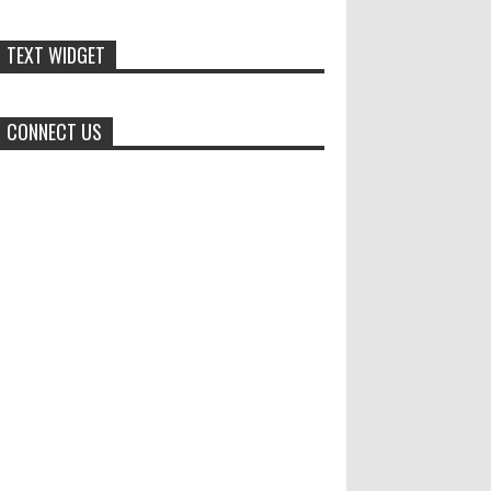
Dari SiLPA Rp90 Miliar hingga
TEXT WIDGET
Masalah Air Bersih, Bupati Blora
Beberkan Solusi di Paripurna
DPRD
CONNECT US
BLORA – Suasana berbeda mewarnai Rapat
Paripurna DPRD Kabupaten Blora, Selasa
(28/7/2026). Di sela penyampaian pandangan
umum fraksi-fraks...
Duta GenRe Blora 2026 Siap
Untuk Menjadi Agen Perubahan
BLORA — Rizky Akbar Putra
Basyari dari PIK-R Gemilang SMA
Negeri 1 Blora dan Salsabila Hidayatul Kamilah
dari PIK-R Tunas Cahaya Kecamatan B...
Dukung Pariwisata Polres