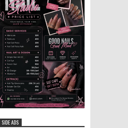
Pertandingan sepakbola antara
Tim Indonesia dan Vietnam tidak dilewatkan
begitu saha oleh penggemar bola, termasuk
karang taruna bahkan mere...
Generasi Kedua Pertahankan Grup
Keroncong Agar Tetap Eksis
Grup Keroncong Setia Kawan dari
Jember, ikut memeriahkan
panggung JFC Exhibition di Alun-Alun Jember
beberapa waktu lalu. MEMOPOS.co.id, Jem...
Menko Zulhas Wajibkan Program
Makan Bergizi Gratis Menyerap
Bahan Pangan dari Desa
BLORA - Menteri Koordinator
Bidang Pangan RI Zulkifli Hasan menegaskan
bahwa Satuan Pelayanan Pemenuhan Gizi (SPPG)
SIDE ADS
pelaksana Program Makan ...