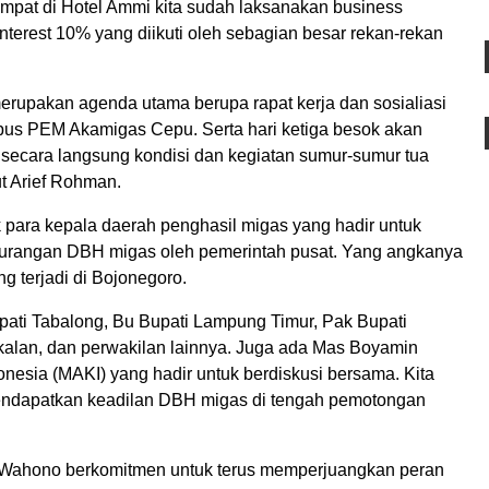
mpat di Hotel Ammi kita sudah laksanakan business
 interest 10% yang diikuti oleh sebagian besar rekan-rekan
erupakan agenda utama berupa rapat kerja dan sosialiasi
pus PEM Akamigas Cepu. Serta hari ketiga besok akan
t secara langsung kondisi dan kegiatan sumur-sumur tua
t Arief Rohman.
k para kepala daerah penghasil migas yang hadir untuk
angan DBH migas oleh pemerintah pusat. Yang angkanya
ng terjadi di Bojonegoro.
pati Tabalong, Bu Bupati Lampung Timur, Pak Bupati
kalan, dan perwakilan lainnya. Juga ada Mas Boyamin
onesia (MAKI) yang hadir untuk berdiskusi bersama. Kita
mendapatkan keadilan DBH migas di tengah pemotongan
o Wahono berkomitmen untuk terus memperjuangkan peran