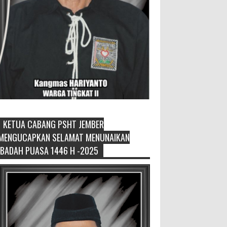
KETUA CABANG PSHT JEMBER
Pemilik Lahan Safi'i Dilaporkan
MENGUCAPKAN SELAMAT MENUNAIKAN
Pencurian dan Pengrusakan
IBADAH PUASA 1446 H -2025
Didampingi Kuasa Hukum Safi'i
Datangi Polres Jember
MEMOPOS.vo.id, Jember - Safi'i (76) warga
Kreyongan, Kelurahan Patrang, Kabupat...
4.000 Petani Hutan Blora Bakal