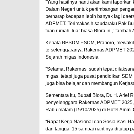
“Yang hasilnya nanti akan kami laporka
Dalam Negeri untuk pertimbangan pengamb
berharap kedepan lebih banyak lagi daer
ADPMET. Terimakasih saudaraku Pak Bupa
tuan rumah, luar biasa Blora ini,” tambah A
Kepala BPSDM ESDM, Prahoro, mewakili
terselenggaranya Rakernas ADPMET 2025 
Sejarah migas Indonesia.
“Selamat Rakernas, sudah tepat dilaksa
migas, tetapi juga pusat pendidikan SD
juga bisa belajar dan membangun Kerjas
Sementara itu, Bupati Blora, Dr. H. Arief
penyelenggara Rakernas ADPMET 2025, m
Rabu malam (15/10/2025) di Hotel Ammi
“Rapat Kerja Nasional dan Sosialisasi H
dari tanggal 15 sampai nantinya ditutup 