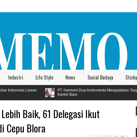
Industri
Life Style
News
Sosial Budaya
Sticky
PT. Harmoni Dua Andromeda Mengadakan Tasyakuran
Sangg
Kantor Baru
Jawa 
Lebih Baik, 61 Delegasi Ikut
i Cepu Blora