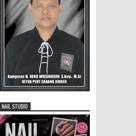
Digelontor Bantuan CSR Jumbo
dan Bibit Ternak Gratis ‎
‎BLORA – Wakil Bupati Blora Hj.
Sri Setyorini menghadiri Rapat Anggota
Tahunan (RAT) Kelompok Tani Hutan (KTH)
Masjid Baitur Mulyo yang dig...
David Iswanto Jabat Ketua
Gradasi Kabupaten Jember 2026-
2031
Jajaran Dewan Pengurus DPC
Kabupaten Jember 2025-2031, saat foto
bersama usai acara pelantikan di Gedung
Jember Nusantara, Selasa 28 Juli 2...
NAIL STUDIO
Anggota Karang Taruna Urunan
Demi Nobar Indonesia Lawan
Vietnam