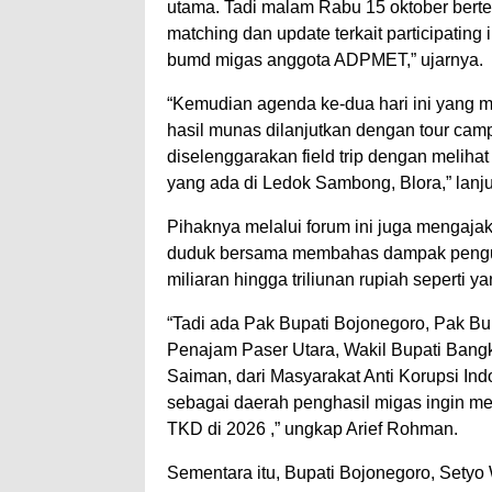
utama. Tadi malam Rabu 15 oktober berte
matching dan update terkait participating
bumd migas anggota ADPMET,” ujarnya.
“Kemudian agenda ke-dua hari ini yang m
hasil munas dilanjutkan dengan tour cam
diselenggarakan field trip dengan meliha
yang ada di Ledok Sambong, Blora,” lanju
Pihaknya melalui forum ini juga mengaja
duduk bersama membahas dampak pengur
miliaran hingga triliunan rupiah seperti ya
“Tadi ada Pak Bupati Bojonegoro, Pak Bu
Penajam Paser Utara, Wakil Bupati Bang
Saiman, dari Masyarakat Anti Korupsi Ind
sebagai daerah penghasil migas ingin 
TKD di 2026 ,” ungkap Arief Rohman.
Sementara itu, Bupati Bojonegoro, Sety