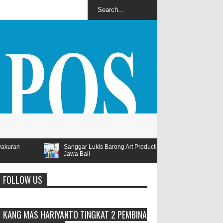
ar Lukis Barong Art Production Ramaikan Lomba Lukis Tema Pariwisata Se
Bali
FOLLOW US
KANG MAS HARIYANTO TINGKAT 2 PEMBINA