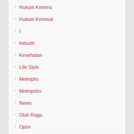
menggelar tradisi penyambutan dan pelepasan
(Welcome and Farewell Parade) bagi pimpinan baru dan
Hukum Krimina
lama...
Hukum Kriminal
I
Industri
Kesehatan
Life Style
Metroplis
Metropolis
News
Olah Raga
Opini