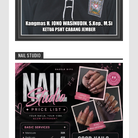
dan Pengrusakan
Didampingi Kuasa Hukum Safi'i Datangi
Polres Jember MEMOPOS.vo.id, Jember -
Safi'i (76) warga Kreyongan, Kelurahan Patrang,
Kabupat...
4.000 Petani Hutan Blora Bakal
Digelontor Bantuan CSR Jumbo dan Bibit
NAIL STUDIO
Ternak Gratis ‎
‎BLORA – Wakil Bupati Blora Hj. Sri
Setyorini menghadiri Rapat Anggota Tahunan (RAT)
Kelompok Tani Hutan (KTH) Masjid Baitur Mulyo yang
dig...
Anggota Karang Taruna Urunan Demi
Nobar Indonesia Lawan Vietnam
Pertandingan sepakbola antara Tim
Indonesia dan Vietnam tidak dilewatkan
begitu saha oleh penggemar bola, termasuk karang