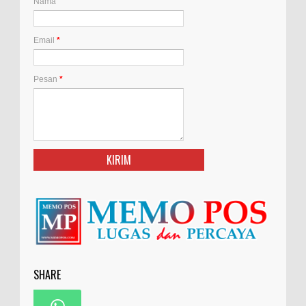
Nama
Email
*
Pesan
*
SHARE