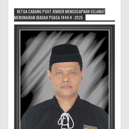
KETUA CABANG PSHT JEMBER MENGUCAPKAN SELAMAT
MENUNAIKAN IBADAH PUASA 1446 H -2025
Sikapi Overproduksi Panen Selada, Petani
Muda Hidroponik Ikuti Pelatihan
Manajemen Budidaya dan Tata Kelola
Pasar
Setelah Pelatihan Diwilayah Ambulu Foto Bersama
MEMOPOS.co.id, Jember - Trend pertanian urban saat ini
menjadi pilihan generasi muda untuk ...
Sambut penilaian Akreditasi
RSD.dr.Soebandi Bagikan Sembako Kepada
Warga Sekitar
Suasana ceriah terlihat di raut keluarga
besar RSD.dr.Soebandi Jember saat melakukan kegiatan
rutin senam pagi, setelah senam dilanjutkan pe...
Pemilik Lahan Safi'i Dilaporkan Pencurian