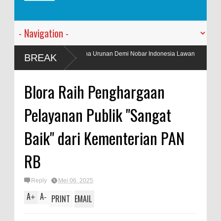
ng Taruna Urunan Demi Nobar Indonesia Lawan
PT. Harmoni Dua A
BREAK
Kantor Baru
Blora Raih Penghargaan
Pelayanan Publik "Sangat
Baik" dari Kementerian PAN
RB
Reply
Mei 06, 2025
A
A
+
-
PRINT
EMAIL