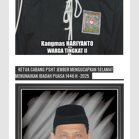
KETUA CABANG PSHT JEMBER MENGUCAPKAN SELAMAT
MENUNAIKAN IBADAH PUASA 1446 H -2025
Generasi Kedua Pertahankan Grup
Keroncong Agar Tetap Eksis
Grup Keroncong Setia Kawan dari Jember,
ikut memeriahkan panggung JFC
Exhibition di Alun-Alun Jember beberapa waktu lalu.
MEMOPOS.co.id, Jem...
Duta GenRe Blora 2026 Siap Untuk
Menjadi Agen Perubahan