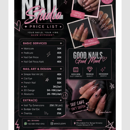
Makan ...
Dukung Pariwisata Polres Magetan Turut
Ambil Bagian Trail Run Ring of Lawu 2026
Istimewa MEMOPOS.co.id, Magetan -!
Kapolres Magetan AKBP Dr. Raden Erik
Bangun Prakasa, S.H., S.I.K., M.M., turut ambil bagian
dalam ajang b...
Dari SiLPA Rp90 Miliar hingga Masalah
Air Bersih, Bupati Blora Beberkan Solusi
di Paripurna DPRD
BLORA – Suasana berbeda mewarnai
Rapat Paripurna DPRD Kabupaten Blora, Selasa
(28/7/2026). Di sela penyampaian pandangan umum
fraksi-fraks...
Anggota Karang Taruna Urunan Demi
Nobar Indonesia Lawan Vietnam