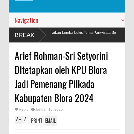
ion Ramaikan Lomba Lukis Tema Pariwisata Se
Penyalahgunaan BBM 
BREAK
Berkas
Arief Rohman-Sri Setyorini
Ditetapkan oleh KPU Blora
Jadi Pemenang Pilkada
Kabupaten Blora 2024
Reply
Januari 10, 2025
A
A
+
-
PRINT
EMAIL