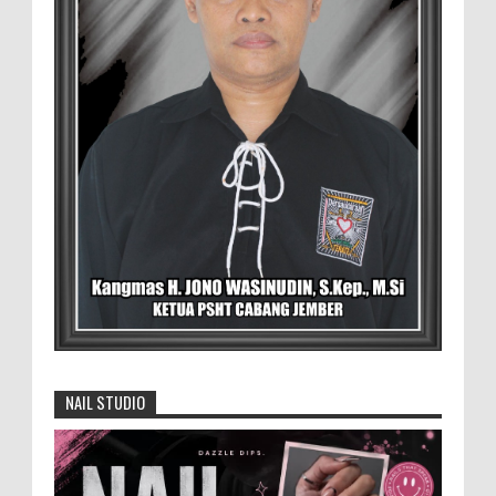
BLORA — Rizky Akbar Putra Basyari dari
PIK-R Gemilang SMA Negeri 1 Blora dan
Salsabila Hidayatul Kamilah dari PIK-R Tunas Cahaya
Kecamatan B...
David Iswanto Jabat Ketua Gradasi
Kabupaten Jember 2026-2031
Jajaran Dewan Pengurus DPC Kabupaten
Jember 2025-2031, saat foto bersama
usai acara pelantikan di Gedung Jember Nusantara,
Selasa 28 Juli 2...
Menko Zulhas Wajibkan Program Makan
Bergizi Gratis Menyerap Bahan Pangan
dari Desa
NAIL STUDIO
BLORA - Menteri Koordinator Bidang
Pangan RI Zulkifli Hasan menegaskan bahwa Satuan
Pelayanan Pemenuhan Gizi (SPPG) pelaksana Program