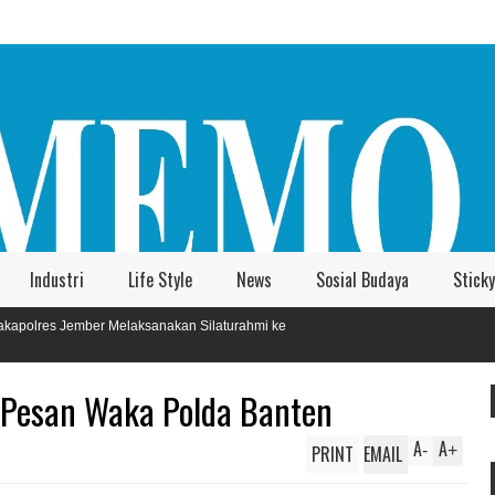
Industri
Life Style
News
Sosial Budaya
Sticky
nakan Silaturahmi ke
ni Pesan Waka Polda Banten
A
A
PRINT
EMAIL
-
+