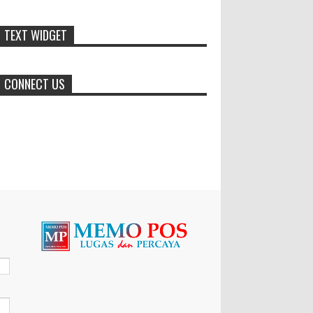
Dari SiLPA Rp90 Miliar hingga
TEXT WIDGET
Masalah Air Bersih, Bupati Blora
Beberkan Solusi di Paripurna
DPRD
CONNECT US
BLORA – Suasana berbeda mewarnai Rapat
Paripurna DPRD Kabupaten Blora, Selasa
(28/7/2026). Di sela penyampaian pandangan
umum fraksi-fraks...
Santri Milenial Siap Sukseskan
Program PTSL
Bupati Jember Gus Fawait bangga
di Jember kini memiliki
organisasi santri milenial, sehingga bisa turut
membantu program pembangunan daerah....
Kapolres Sukabumi Mengajak