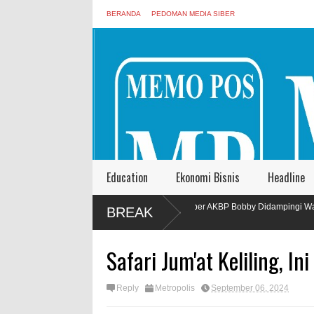
BERANDA
PEDOMAN MEDIA SIBER
Education
Ekonomi Bisnis
Headline
Kapolres Jember AKBP Bobby Didampingi Wakapolres Jember Melaksa
BREAK
Kodim 0824
Safari Jum'at Keliling, I
Reply
Metropolis
September 06, 2024