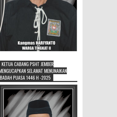
KETUA CABANG PSHT JEMBER
Generasi Kedua Pertahankan Grup
MENGUCAPKAN SELAMAT MENUNAIKAN
Keroncong Agar Tetap Eksis
IBADAH PUASA 1446 H -2025
Grup Keroncong Setia Kawan dari
Jember, ikut memeriahkan
panggung JFC Exhibition di Alun-Alun Jember
beberapa waktu lalu. MEMOPOS.co.id, Jem...
Duta GenRe Blora 2026 Siap