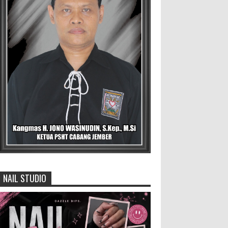
Untuk Menjadi Agen Perubahan
BLORA — Rizky Akbar Putra
Basyari dari PIK-R Gemilang SMA
Negeri 1 Blora dan Salsabila Hidayatul Kamilah
dari PIK-R Tunas Cahaya Kecamatan B...
David Iswanto Jabat Ketua
Gradasi Kabupaten Jember 2026-
2031
Jajaran Dewan Pengurus DPC
Kabupaten Jember 2025-2031, saat foto
bersama usai acara pelantikan di Gedung
Jember Nusantara, Selasa 28 Juli 2...
NAIL STUDIO
Menko Zulhas Wajibkan Program
Makan Bergizi Gratis Menyerap
Bahan Pangan dari Desa
BLORA - Menteri Koordinator