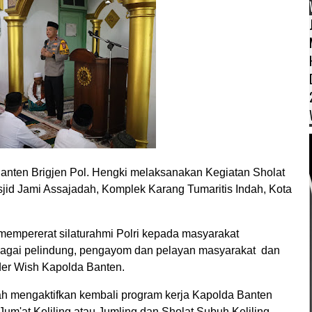
anten Brigjen Pol. Hengki melaksanakan Kegiatan Sholat
asjid Jami Assajadah, Komplek Karang Tumaritis Indah, Kota
k mempererat silaturahmi Polri kepada masyarakat
bagai pelindung, pengayom dan pelayan masyarakat dan
er Wish Kapolda Banten.
lah mengaktifkan kembali program kerja Kapolda Banten
um'at Keliling atau Jumling dan Sholat Subuh Keliling