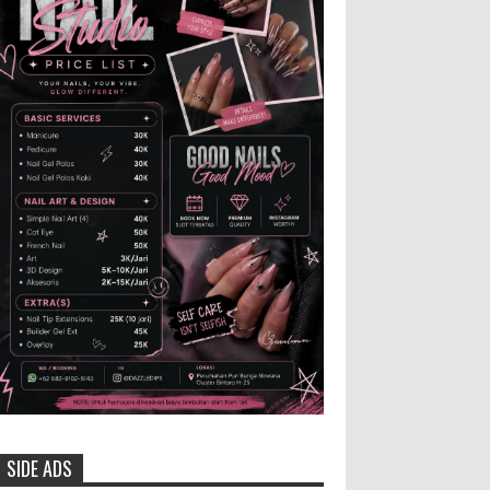
Bidang Pangan RI Zulkifli Hasan menegaskan
bahwa Satuan Pelayanan Pemenuhan Gizi (SPPG)
pelaksana Program Makan ...
Anggota Karang Taruna Urunan
Demi Nobar Indonesia Lawan
Vietnam
Pertandingan sepakbola antara
Tim Indonesia dan Vietnam tidak dilewatkan
begitu saha oleh penggemar bola, termasuk
karang taruna bahkan mere...
Dukung Pariwisata Polres
Magetan Turut Ambil Bagian Trail
Run Ring of Lawu 2026
Istimewa MEMOPOS.co.id,
Magetan -! Kapolres Magetan AKBP Dr. Raden
Erik Bangun Prakasa, S.H., S.I.K., M.M., turut
SIDE ADS
ambil bagian dalam ajang b...