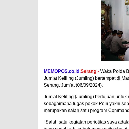
MEMOPOS.co,id,
Serang -
Waka Polda B
Jum'at Keliling (Jumling) bertempat di M
Serang, Jum’at (06/09/2024).
Jum'at Keliling (Jumling) bertujuan untu
sebagaimana tugas pokok Polri yakni se
merupakan salah satu program Command
"Salah satu kegiatan periotitas saya ada
yang sudah ada sebelumnya yaitu sholat J