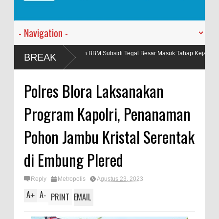
ahgunaan BBM Subsidi Tegal Besar Masuk Tahap Kejaksaan, Polres Jember Lim
BREAK
Polres Blora Laksanakan
Program Kapolri, Penanaman
Pohon Jambu Kristal Serentak
di Embung Plered
Reply
Metropolis
Agustus 23, 2023
A
A
+
-
PRINT
EMAIL