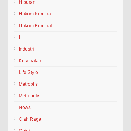
Hiburan
(Welcome and Farewell Parade) bagi pimpinan baru dan
lama...
Hukum Krimina
Hukum Kriminal
I
Industri
Kesehatan
Life Style
Metroplis
Metropolis
News
Olah Raga
Opini