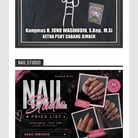
Bergizi Gratis Menyerap Bahan Pangan
dari Desa
BLORA - Menteri Koordinator Bidang
Pangan RI Zulkifli Hasan menegaskan bahwa Satuan
Pelayanan Pemenuhan Gizi (SPPG) pelaksana Program
Makan ...
David Iswanto Jabat Ketua Gradasi
Kabupaten Jember 2026-2031
NAIL STUDIO
Jajaran Dewan Pengurus DPC Kabupaten
Jember 2025-2031, saat foto bersama
usai acara pelantikan di Gedung Jember Nusantara,
Selasa 28 Juli 2...
Anggota Karang Taruna Urunan Demi
Nobar Indonesia Lawan Vietnam
Pertandingan sepakbola antara Tim
Indonesia dan Vietnam tidak dilewatkan
begitu saha oleh penggemar bola, termasuk karang