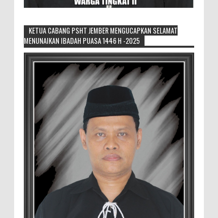
KETUA CABANG PSHT JEMBER MENGUCAPKAN SELAMAT
MENUNAIKAN IBADAH PUASA 1446 H -2025
Generasi Kedua Pertahankan Grup
Keroncong Agar Tetap Eksis
Grup Keroncong Setia Kawan dari Jember,
ikut memeriahkan panggung JFC
Exhibition di Alun-Alun Jember beberapa waktu lalu.
MEMOPOS.co.id, Jem...
Duta GenRe Blora 2026 Siap Untuk
Menjadi Agen Perubahan
BLORA — Rizky Akbar Putra Basyari dari
PIK-R Gemilang SMA Negeri 1 Blora dan
Salsabila Hidayatul Kamilah dari PIK-R Tunas Cahaya
Kecamatan B...
Menko Zulhas Wajibkan Program Makan