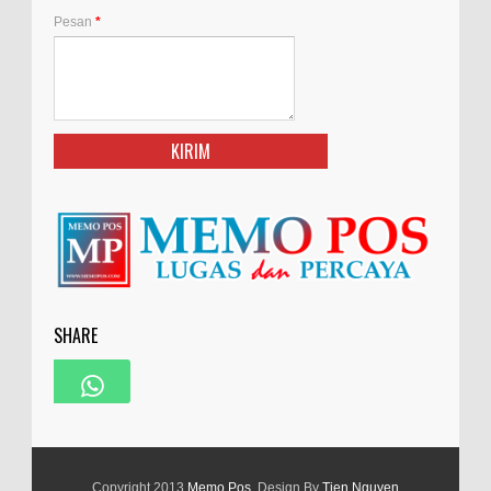
Pesan
*
SHARE
Copyright 2013
Memo Pos
. Design By
Tien Nguyen