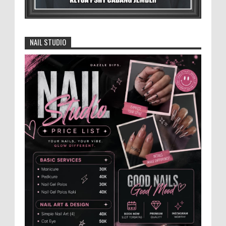
Kabupat...
4.000 Petani Hutan Blora Bakal
Digelontor Bantuan CSR Jumbo dan Bibit
NAIL STUDIO
Ternak Gratis ‎
‎BLORA – Wakil Bupati Blora Hj. Sri
Setyorini menghadiri Rapat Anggota Tahunan (RAT)
Kelompok Tani Hutan (KTH) Masjid Baitur Mulyo yang
dig...
Anggota Karang Taruna Urunan Demi
Nobar Indonesia Lawan Vietnam
Pertandingan sepakbola antara Tim
Indonesia dan Vietnam tidak dilewatkan
begitu saha oleh penggemar bola, termasuk karang
taruna bahkan mere...
Santri Milenial Siap Sukseskan Program
PTSL