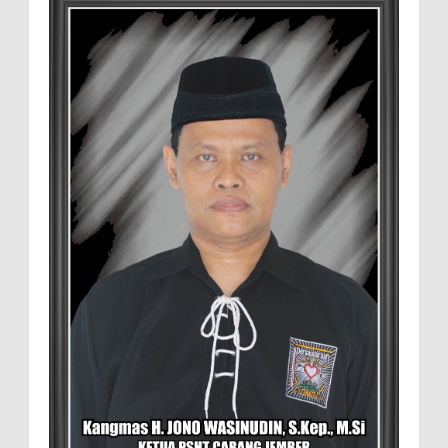
Manajemen Budidaya dan Tata Kelola
Pasar
Setelah Pelatihan Diwilayah Ambulu Foto Bersama
MEMOPOS.co.id, Jember - Trend pertanian urban saat ini
menjadi pilihan generasi muda untuk ...
Sambut penilaian Akreditasi
RSD.dr.Soebandi Bagikan Sembako Kepada
Warga Sekitar
Suasana ceriah terlihat di raut keluarga
besar RSD.dr.Soebandi Jember saat melakukan kegiatan
rutin senam pagi, setelah senam dilanjutkan pe...
Pemilik Lahan Safi'i Dilaporkan Pencurian
dan Pengrusakan
Didampingi Kuasa Hukum Safi'i Datangi
Polres Jember MEMOPOS.vo.id, Jember -
Safi'i (76) warga Kreyongan, Kelurahan Patrang,