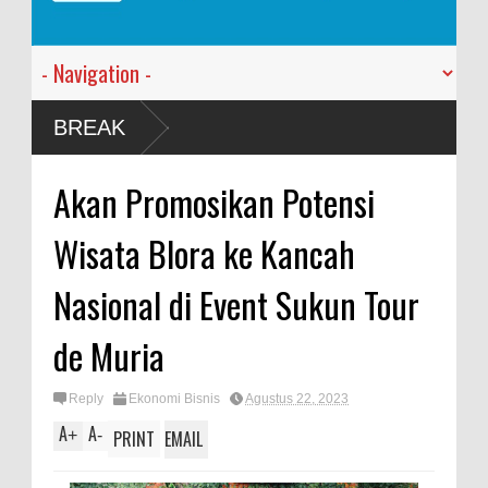
Sam
BREAK
Seki
Sang
Akan Promosikan Potensi
Jawa
Wisata Blora ke Kancah
Nasional di Event Sukun Tour
de Muria
Reply
Ekonomi Bisnis
Agustus 22, 2023
A
A
+
-
PRINT
EMAIL